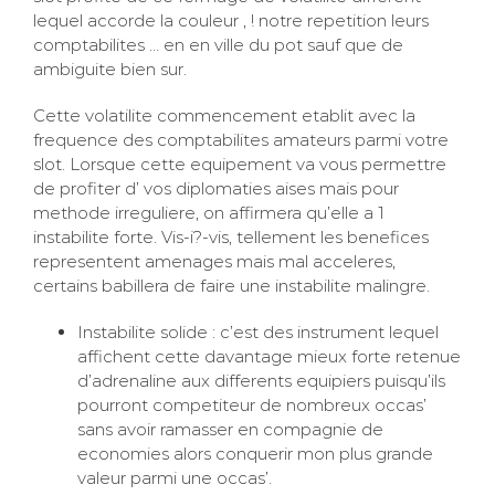
lequel accorde la couleur , ! notre repetition leurs
comptabilites … en en ville du pot sauf que de
ambiguite bien sur.
Cette volatilite commencement etablit avec la
frequence des comptabilites amateurs parmi votre
slot. Lorsque cette equipement va vous permettre
de profiter d’ vos diplomaties aises mais pour
methode irreguliere, on affirmera qu’elle a 1
instabilite forte. Vis-i?-vis, tellement les benefices
representent amenages mais mal acceleres,
certains babillera de faire une instabilite malingre.
Instabilite solide : c’est des instrument lequel
affichent cette davantage mieux forte retenue
d’adrenaline aux differents equipiers puisqu’ils
pourront competiteur de nombreux occas’
sans avoir ramasser en compagnie de
economies alors conquerir mon plus grande
valeur parmi une occas’.