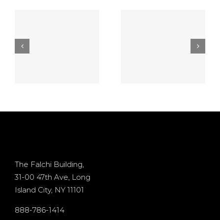
Gambling
Free Play:
establishment
best free
5
Video
casino
game On
games
the no
online $10
deposit
Processor
d
casino
+ 400%
Osiris for
Bonus
d
existing
The Falchi Building,
31-00 47th Ave, Long
players
Island City, NY 11101
s
internet
888-786-1414