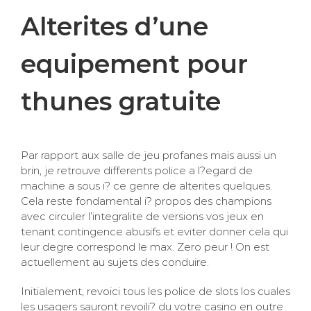
Alterites d’une
equipement pour
thunes gratuite
Par rapport aux salle de jeu profanes mais aussi un
brin, je retrouve differents police a l?egard de
machine a sous i? ce genre de alterites quelques.
Cela reste fondamental i? propos des champions
avec circuler l’integralite de versions vos jeux en
tenant contingence abusifs et eviter donner cela qui
leur degre correspond le max. Zero peur ! On est
actuellement au sujets des conduire.
Initialement, revoici tous les police de slots los cuales
les usagers sauront revoili? du votre casino en outre