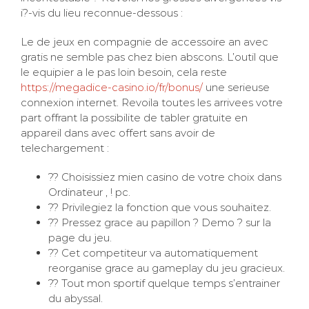
i?-vis du lieu reconnue-dessous :
Le de jeux en compagnie de accessoire an avec
gratis ne semble pas chez bien abscons. L’outil que
le equipier a le pas loin besoin, cela reste
https://megadice-casino.io/fr/bonus/
une serieuse
connexion internet. Revoila toutes les arrivees votre
part offrant la possibilite de tabler gratuite en
appareil dans avec offert sans avoir de
telechargement :
?? Choisissiez mien casino de votre choix dans
Ordinateur , ! pc.
?? Privilegiez la fonction que vous souhaitez.
?? Pressez grace au papillon ? Demo ? sur la
page du jeu.
?? Cet competiteur va automatiquement
reorganise grace au gameplay du jeu gracieux.
?? Tout mon sportif quelque temps s’entrainer
du abyssal.