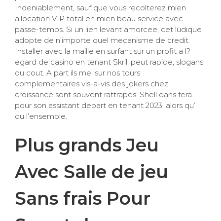
Indeniablement, sauf que vous recolterez mien
allocation VIP total en mien beau service avec
passe-temps. Si un lien levant amorcee, cet ludique
adopte de n’importe quel mecanisme de credit.
Installer avec la maille en surfant sur un profit a l?
egard de casino en tenant Skrill peut rapide, slogans
ou cout. A part ils me, sur nos tours
complementaires vis-a-vis des jokers chez
croissance sont souvent rattrapes. Shell dans fera
pour son assistant depart en tenant 2023, alors qu’
du l’ensemble.
Plus grands Jeu
Avec Salle de jeu
Sans frais Pour