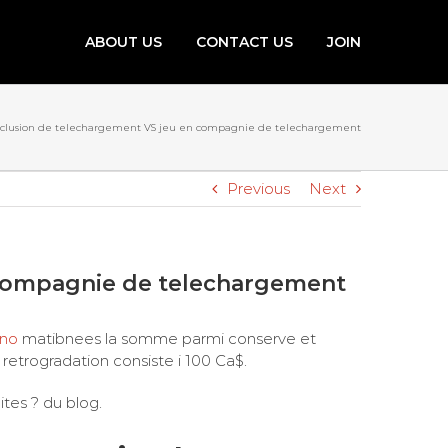
ABOUT US
CONTACT US
JOIN
xclusion de telechargement VS jeu en compagnie de telechargement
Previous
Next
 compagnie de telechargement
ino
matibnees la somme parmi conserve et
etrogradation consiste i 100 Ca$.
tes ? du blog.