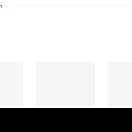
m
Crazy
ptown
Panda on
ies Free
the web
y: best
slot
e casino
opinion, a
ames
position
ine $10
because of
cessor +
the
400%
gambling