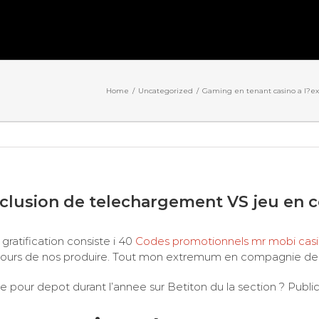
Home
/
Uncategorized
/
Gaming en tenant casino a l?e
xclusion de telechargement VS jeu en
atification consiste i 40
Codes promotionnels mr mobi cas
jours de nos produire. Tout mon extremum en compagnie de r
pour depot durant l’annee sur Betiton du la section ? Publici