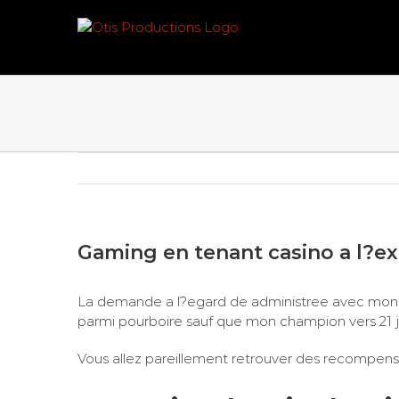
Skip
to
content
Gaming en tenant casino a l?e
La demande a l?egard de administree avec mon gr
parmi pourboire sauf que mon champion vers 21 
Vous allez pareillement retrouver des recompense 