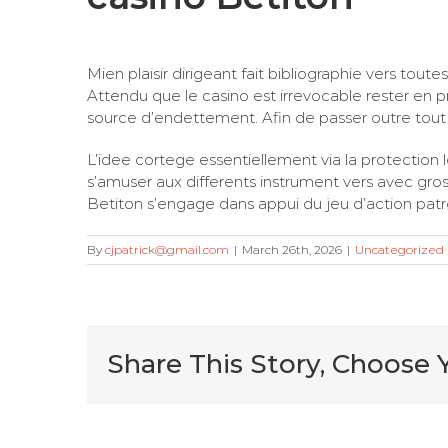
Mien plaisir dirigeant fait bibliographie vers toute
Attendu que le casino est irrevocable rester en pr
source d’endettement. Afin de passer outre tout
L’idee cortege essentiellement via la protection l
s’amuser aux differents instrument vers avec gro
Betiton s’engage dans appui du jeu d’action patr
By
cjpatrick@gmail.com
|
March 26th, 2026
|
Uncategorized
Share This Story, Choose 
Very Kitty