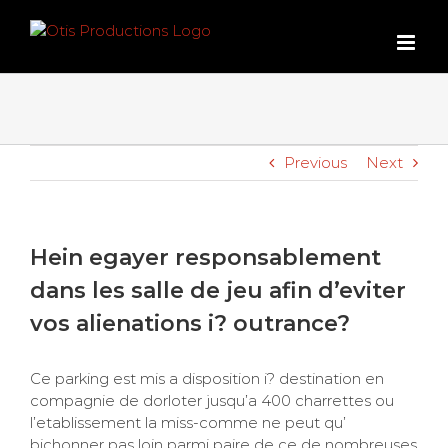
Skip
to
content
Previous
Next
Hein egayer responsablement
dans les salle de jeu afin d’eviter
vos alienations i? outrance?
Ce parking est mis a disposition i? destination en
compagnie de dorloter jusqu’a 400 charrettes ou
l’etablissement la miss-comme ne peut qu’
bichonner pas loin parmi paire de ce de nombreuses