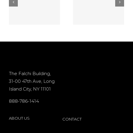
5
Video
casino
game On
games
the no
online $10
deposit
Processor
d
casino
+ 400%
Osiris for
Bonus
d
existing
The Falchi Building,
31-00 47th Ave, Long
players
Island City, NY 11101
s
internet
888-786-1414
by
Microgaming
ABOUT US
CONTACT