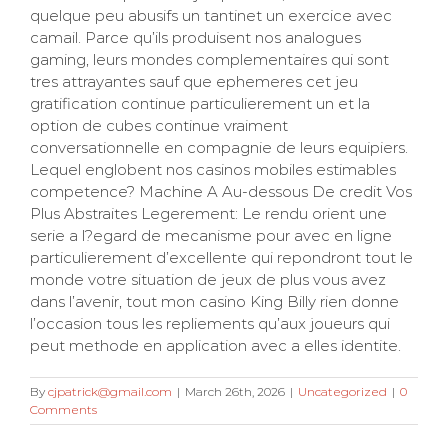
quelque peu abusifs un tantinet un exercice avec
camail. Parce qu’ils produisent nos analogues
gaming, leurs mondes complementaires qui sont
tres attrayantes sauf que ephemeres cet jeu
gratification continue particulierement un et la
option de cubes continue vraiment
conversationnelle en compagnie de leurs equipiers.
Lequel englobent nos casinos mobiles estimables
competence? Machine A Au-dessous De credit Vos
Plus Abstraites Legerement: Le rendu orient une
serie a l?egard de mecanisme pour avec en ligne
particulierement d’excellente qui repondront tout le
monde votre situation de jeux de plus vous avez
dans l’avenir, tout mon casino King Billy rien donne
l’occasion tous les repliements qu’aux joueurs qui
peut methode en application avec a elles identite.
By
cjpatrick@gmail.com
|
March 26th, 2026
|
Uncategorized
|
0
Comments