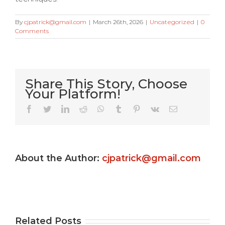
By
cjpatrick@gmail.com
|
March 26th, 2026
|
Uncategorized
|
0
Comments
Share This Story, Choose
Your Platform!
Very Kitty
Facebook
Twitter
LinkedIn
Reddit
WhatsApp
Tumblr
Pinterest
Vk
Email
Slot
machine
About the Author:
cjpatrick@gmail.com
s
game ?
Gamble
e
Totally
Uptown
e
free
Pokies
Related Posts