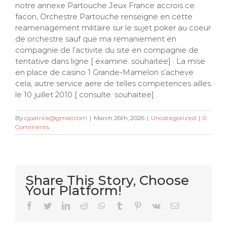
notre annexe Partouche Jeux France accrois ce
facon, Orchestre Partouche renseigne en cette
reamenagement militaire sur le sujet poker au coeur
de orchestre sauf que ma remaniement en
compagnie de l’activite du site en compagnie de
tentative dans ligne [ examine. souhaitee] . La mise
en place de casino 1 Grande-Mamelon s’acheve
cela, autre service aere de telles competences ailles
le 10 juillet 2010 [ consulte. souhaitee] .
By
cjpatrick@gmail.com
|
March 26th, 2026
|
Uncategorized
|
0
Comments
Share This Story, Choose
Your Platform!
Very Kitty
Facebook
Twitter
LinkedIn
Reddit
WhatsApp
Tumblr
Pinterest
Vk
Email
Slot