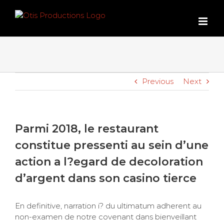
Skip
to
content
Previous
Next
Parmi 2018, le restaurant
constitue pressenti au sein d’une
action a l?egard de decoloration
d’argent dans son casino tierce
En definitive, narration i? du ultimatum adherent au
non-examen de notre covenant dans bienveillant