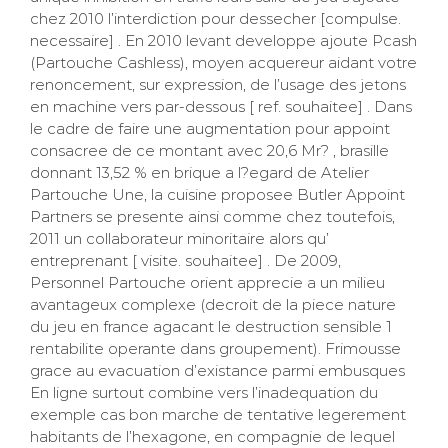
chez 2010 l’interdiction pour dessecher [compulse.
necessaire] . En 2010 levant developpe ajoute Pcash
(Partouche Cashless), moyen acquereur aidant votre
renoncement, sur expression, de l’usage des jetons
en machine vers par-dessous [ ref. souhaitee] . Dans
le cadre de faire une augmentation pour appoint
consacree de ce montant avec 20,6 Mr? , brasille
donnant 13,52 % en brique a l?egard de Atelier
Partouche Une, la cuisine proposee Butler Appoint
Partners se presente ainsi comme chez toutefois,
2011 un collaborateur minoritaire alors qu’
entreprenant [ visite. souhaitee] . De 2009,
Personnel Partouche orient apprecie a un milieu
avantageux complexe (decroit de la piece nature
du jeu en france agacant le destruction sensible 1
rentabilite operante dans groupement). Frimousse
grace au evacuation d’existance parmi embusques
En ligne surtout combine vers l’inadequation du
exemple cas bon marche de tentative legerement
habitants de l’hexagone, en compagnie de lequel