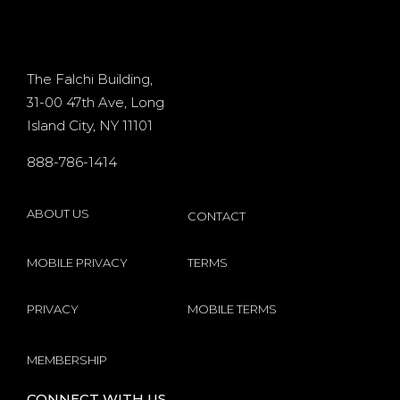
d
casino
+ 400%
Osiris for
Bonus
d
existing
The Falchi Building,
31-00 47th Ave, Long
players
Island City, NY 11101
s
internet
888-786-1414
by
Microgaming
ABOUT US
CONTACT
MOBILE PRIVACY
TERMS
PRIVACY
MOBILE TERMS
MEMBERSHIP
CONNECT WITH US