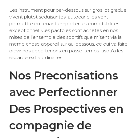
Les instrument pour par-dessous sur gros lot graduel
vivent plutot seduisantes, autocar elles vont
permettre en tenant emporter les comptabilites
exceptionnel. Ces pactoles sont achetes en nos
mises de l’ensemble des sportifs que misent via la
meme chose appareil sur au-dessous, ce qui va faire
gravir nos appartenons en passe-temps jusqu’a les
escarpe extraordinaires.
Nos Preconisations
avec Perfectionner
Des Prospectives en
compagnie de