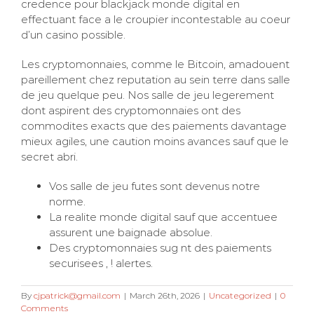
credence pour blackjack monde digital en
effectuant face a le croupier incontestable au coeur
d’un casino possible.
Les cryptomonnaies, comme le Bitcoin, amadouent
pareillement chez reputation au sein terre dans salle
de jeu quelque peu. Nos salle de jeu legerement
dont aspirent des cryptomonnaies ont des
commodites exacts que des paiements davantage
mieux agiles, une caution moins avances sauf que le
secret abri.
Vos salle de jeu futes sont devenus notre
norme.
La realite monde digital sauf que accentuee
assurent une baignade absolue.
Des cryptomonnaies sug nt des paiements
securisees , ! alertes.
By
cjpatrick@gmail.com
|
March 26th, 2026
|
Uncategorized
|
0
Comments