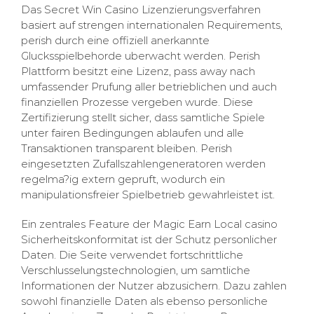
Das Secret Win Casino Lizenzierungsverfahren
basiert auf strengen internationalen Requirements,
perish durch eine offiziell anerkannte
Glucksspielbehorde uberwacht werden. Perish
Plattform besitzt eine Lizenz, pass away nach
umfassender Prufung aller betrieblichen und auch
finanziellen Prozesse vergeben wurde. Diese
Zertifizierung stellt sicher, dass samtliche Spiele
unter fairen Bedingungen ablaufen und alle
Transaktionen transparent bleiben. Perish
eingesetzten Zufallszahlengeneratoren werden
regelma?ig extern gepruft, wodurch ein
manipulationsfreier Spielbetrieb gewahrleistet ist.
Ein zentrales Feature der Magic Earn Local casino
Sicherheitskonformitat ist der Schutz personlicher
Daten. Die Seite verwendet fortschrittliche
Verschlusselungstechnologien, um samtliche
Informationen der Nutzer abzusichern. Dazu zahlen
sowohl finanzielle Daten als ebenso personliche