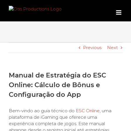
Skip
to
content
Previous
Next
Manual de Estratégia do ESC
Online: Cálculo de Bônus e
Configuração do App
Bem-vindo ao guia técnico do
ESC Online
, uma
plataforma de iGaming que oferece uma
experiência completa de jogos. Este manual
abrange desde o registro inicial até estratégias