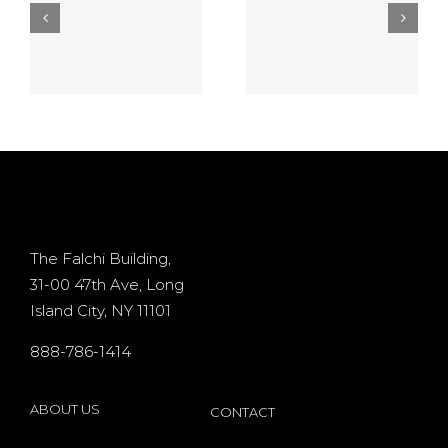
5
Video
casino
game On
games
the no
online $10
deposit
Processor
d
casino
+ 400%
Osiris for
Bonus
d
existing
The Falchi Building,
31-00 47th Ave, Long
players
Island City, NY 11101
s
internet
888-786-1414
by
Microgaming
ABOUT US
CONTACT