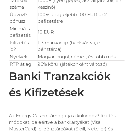
Játékok
1000+ (nyer?gépek, asztali játékok, él?
száma
kaszinó)
Üdvözl?
100% a legfeljebb 100 EUR els?
bónusz
befizetésre
Minimális
10 EUR
befizetés
Kifizetési
1-3 munkanap (bankkártya, e-
id?
pénztárca)
Nyelvek
Magyar, angol, német, és több más
RTP átlag
96% körül (játékonként változó)
Banki Tranzakciók
és Kifizetések
Az Energy Casino támogatja a különböz? fizetési
módokat, beleértve a bankkártyákat (Visa,
MasterCard), e-pénztárcákat (Skrill, Neteller) és