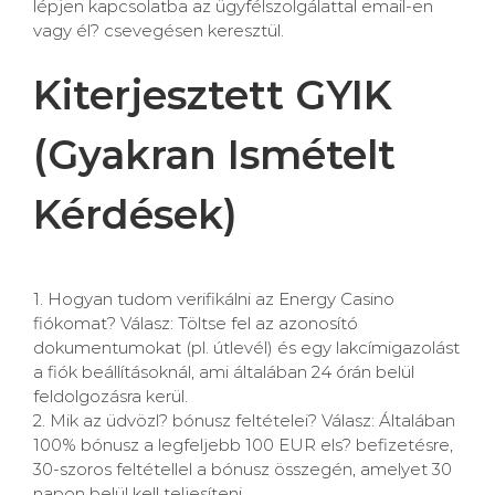
lépjen kapcsolatba az ügyfélszolgálattal email-en
vagy él? csevegésen keresztül.
Kiterjesztett GYIK
(Gyakran Ismételt
Kérdések)
1. Hogyan tudom verifikálni az Energy Casino
fiókomat? Válasz: Töltse fel az azonosító
dokumentumokat (pl. útlevél) és egy lakcímigazolást
a fiók beállításoknál, ami általában 24 órán belül
feldolgozásra kerül.
2. Mik az üdvözl? bónusz feltételei? Válasz: Általában
100% bónusz a legfeljebb 100 EUR els? befizetésre,
30-szoros feltétellel a bónusz összegén, amelyet 30
napon belül kell teljesíteni.