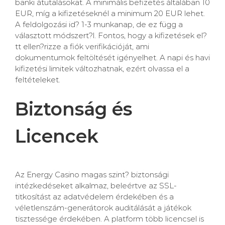
banki átutalásokat. A minimális befizetés általában 10
EUR, míg a kifizetéseknél a minimum 20 EUR lehet.
A feldolgozási id? 1-3 munkanap, de ez függ a
választott módszert?l. Fontos, hogy a kifizetések el?
tt ellen?rizze a fiók verifikációját, ami
dokumentumok feltöltését igényelhet. A napi és havi
kifizetési limitek változhatnak, ezért olvassa el a
feltételeket.
Biztonság és
Licencek
Az Energy Casino magas szint? biztonsági
intézkedéseket alkalmaz, beleértve az SSL-
titkosítást az adatvédelem érdekében és a
véletlenszám-generátorok auditálását a játékok
tisztessége érdekében. A platform több licencsel is