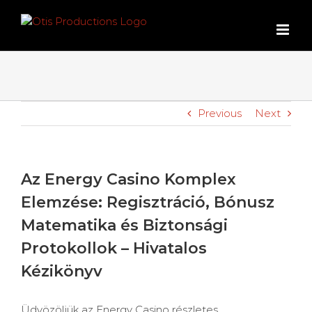
Skip
to
content
Previous
Next
Az Energy Casino Komplex
Elemzése: Regisztráció, Bónusz
Matematika és Biztonsági
Protokollok – Hivatalos
Kézikönyv
Üdvözöljük az Energy Casino részletes