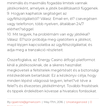
minimális és maximális fogadási limitek vannak
játékonként, amelyek a játék beállításaitól függenek.
9. Hogyan kaphatok segítséget az
ügyfélszolgálattól? Válasz: Email-en, él? csevegésen
vagy telefonon, több nyelven, általában 24/7
elérhet?séggel.
10. Mit tegyek, ha problémám van egy játékkal?
Válasz: El?ször próbálja meg újratölteni a játékot,
majd lépjen kapcsolatba az ügyfélszolgálattal, és
adja meg a tranzakció részleteit.
Összefoglalva, az Energy Casino átfogó platformot
kínál a játékosoknak, de a sikeres használat
megköveteli a feltételek megértését és a biztonsági
intézkedések betartását. Ez a kézikönyv célja, hogy
minden lépést világossá tegyen, lehet?vé téve a
felel?s és élvezetes játékélményt. További frissítések
és tippek érdekében kövesse a hivatalos forrásokat.
By
cjpatrick@gmail.com
|
May 17th, 2016
|
Uncategorized
|
0