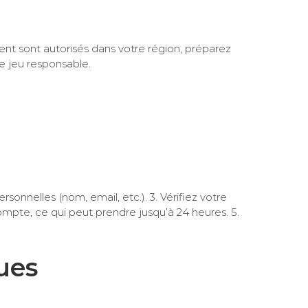
rgent sont autorisés dans votre région, préparez
de jeu responsable.
personnelles (nom, email, etc.). 3. Vérifiez votre
compte, ce qui peut prendre jusqu’à 24 heures. 5.
ues