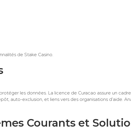
ionnalités de Stake Casino.
s
 protéger les données. La licence de Curacao assure un cadre 
pôt, auto-exclusion, et liens vers des organisations d’aide. An
mes Courants et Soluti