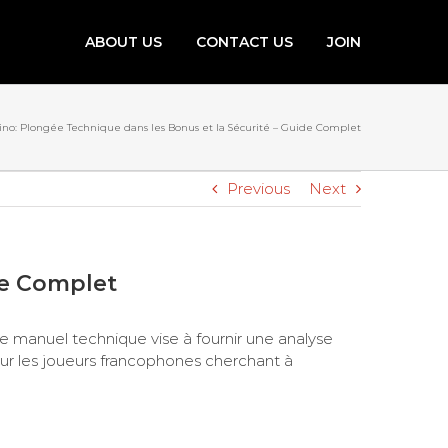
ABOUT US
CONTACT US
JOIN
ino: Plongée Technique dans les Bonus et la Sécurité – Guide Complet
Previous
Next
de Complet
Ce manuel technique vise à fournir une analyse
ur les joueurs francophones cherchant à