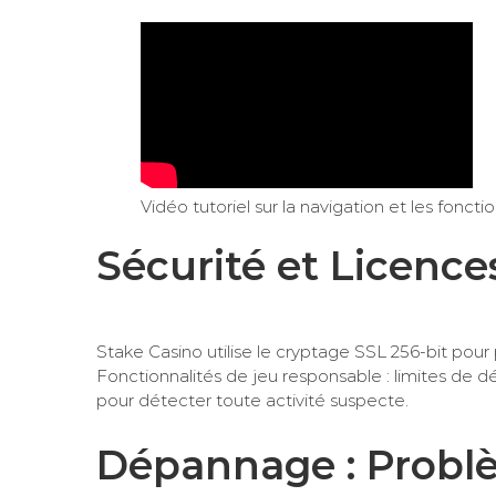
Vidéo tutoriel sur la navigation et les fonct
Sécurité et Licence
Stake Casino utilise le cryptage SSL 256-bit pour
Fonctionnalités de jeu responsable : limites de dé
pour détecter toute activité suspecte.
Dépannage : Problè