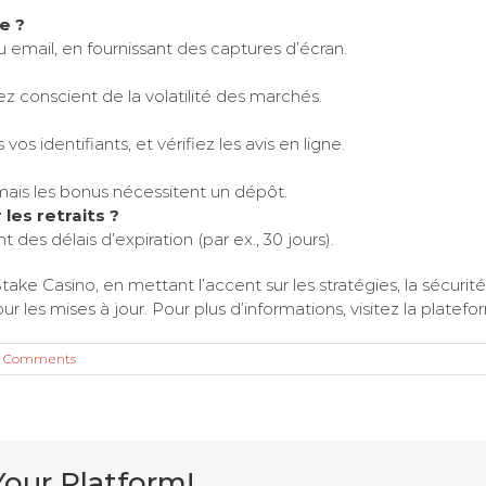
e ?
u email, en fournissant des captures d’écran.
ez conscient de la volatilité des marchés.
 vos identifiants, et vérifiez les avis en ligne.
mais les bonus nécessitent un dépôt.
les retraits ?
 des délais d’expiration (par ex., 30 jours).
ke Casino, en mettant l’accent sur les stratégies, la sécuri
les mises à jour. Pour plus d’informations, visitez la plateform
0 Comments
Your Platform!