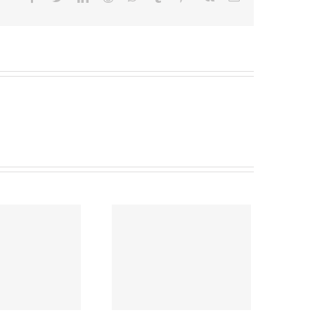
Indian
Dreaming
Amazing
Short
casino
grosvenor
$100 free