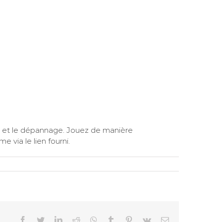
té et le dépannage. Jouez de manière
e via le lien fourni.
Facebook
Twitter
LinkedIn
Reddit
WhatsApp
Tumblr
Pinterest
Vk
Email