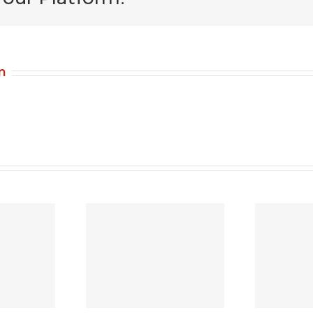
m
Crazy
ptown
Panda on
ies Free
the web
y: best
slot
e casino
opinion, a
ames
position
ine $10
because of