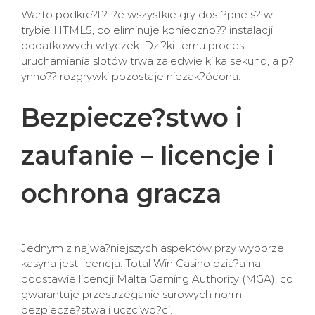
Warto podkre?li?, ?e wszystkie gry dost?pne s? w
trybie HTML5, co eliminuje konieczno?? instalacji
dodatkowych wtyczek. Dzi?ki temu proces
uruchamiania slotów trwa zaledwie kilka sekund, a p?
ynno?? rozgrywki pozostaje niezak?ócona.
Bezpiecze?stwo i
zaufanie – licencje i
ochrona gracza
Jednym z najwa?niejszych aspektów przy wyborze
kasyna jest licencja. Total Win Casino dzia?a na
podstawie licencji Malta Gaming Authority (MGA), co
gwarantuje przestrzeganie surowych norm
bezpiecze?stwa i uczciwo?ci.