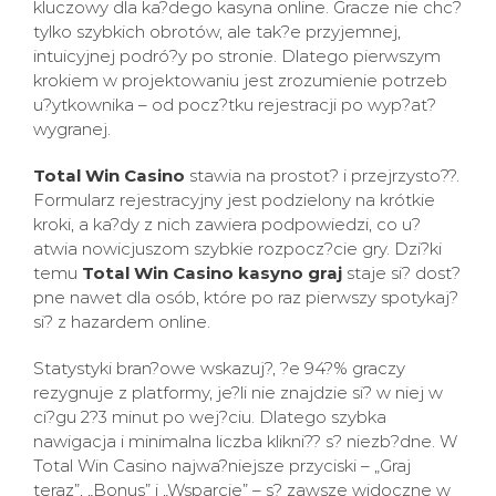
kluczowy dla ka?dego kasyna online. Gracze nie chc?
tylko szybkich obrotów, ale tak?e przyjemnej,
intuicyjnej podró?y po stronie. Dlatego pierwszym
krokiem w projektowaniu jest zrozumienie potrzeb
u?ytkownika – od pocz?tku rejestracji po wyp?at?
wygranej.
Total Win Casino
stawia na prostot? i przejrzysto??.
Formularz rejestracyjny jest podzielony na krótkie
kroki, a ka?dy z nich zawiera podpowiedzi, co u?
atwia nowicjuszom szybkie rozpocz?cie gry. Dzi?ki
temu
Total Win Casino kasyno graj
staje si? dost?
pne nawet dla osób, które po raz pierwszy spotykaj?
si? z hazardem online.
Statystyki bran?owe wskazuj?, ?e 94?% graczy
rezygnuje z platformy, je?li nie znajdzie si? w niej w
ci?gu 2?3 minut po wej?ciu. Dlatego szybka
nawigacja i minimalna liczba klikni?? s? niezb?dne. W
Total Win Casino najwa?niejsze przyciski – „Graj
teraz”, „Bonus” i „Wsparcie” – s? zawsze widoczne w