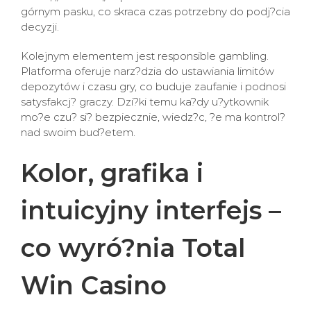
górnym pasku, co skraca czas potrzebny do podj?cia
decyzji.
Kolejnym elementem jest responsible gambling.
Platforma oferuje narz?dzia do ustawiania limitów
depozytów i czasu gry, co buduje zaufanie i podnosi
satysfakcj? graczy. Dzi?ki temu ka?dy u?ytkownik
mo?e czu? si? bezpiecznie, wiedz?c, ?e ma kontrol?
nad swoim bud?etem.
Kolor, grafika i
intuicyjny interfejs –
co wyró?nia Total
Win Casino