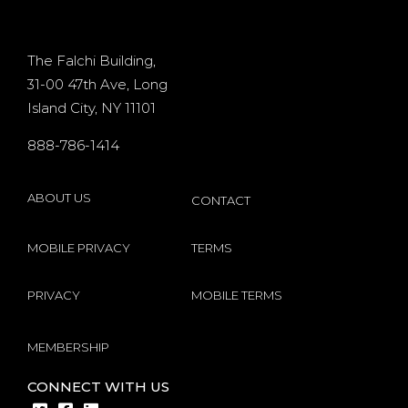
The Falchi Building,
31-00 47th Ave, Long
Island City, NY 11101
888-786-1414
ABOUT US
CONTACT
MOBILE PRIVACY
TERMS
PRIVACY
MOBILE TERMS
MEMBERSHIP
CONNECT WITH US