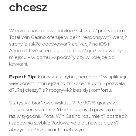
chcesz
W erze smartfonów mobilno?? sta?a si? priorytetem.
Total Win Casino oferuje w pe?ni responsywn? wersj?
strony, a tak?e dedykowan? aplikacj? na iOS i
Android. Dzi?ki temu gracze mog? gra? w dowolnym
miejscu – w domu, w podró?y czy w kolejce do
kawiarni.
Expert Tip:
Korzystaj z trybu „ciemnego” w aplikacji
wieczorem. Zmniejsza to zm?czenie oczu i pozwala
d?u?ej cieszy? si? rozgrywk? bez dyskomfortu.
Statystyki bran?owe wskazuj?, ?e 90?% graczy w
Polsce korzysta z urz?dze? mobilnych przynajmniej
raz w tygodniu. Total Win Casino rozumie t? potrzeb?
i zapewnia szybkie ?adowanie gier, nawet przy s?
abszym po??czeniu internetowym.