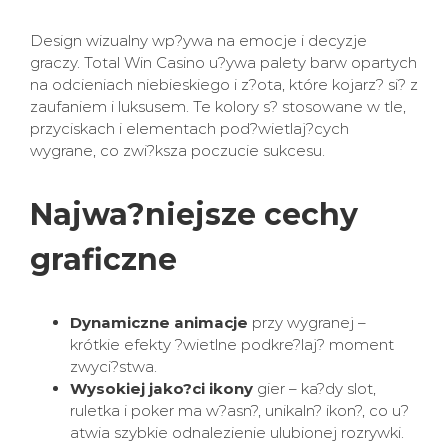
Design wizualny wp?ywa na emocje i decyzje
graczy. Total Win Casino u?ywa palety barw opartych
na odcieniach niebieskiego i z?ota, które kojarz? si? z
zaufaniem i luksusem. Te kolory s? stosowane w tle,
przyciskach i elementach pod?wietlaj?cych
wygrane, co zwi?ksza poczucie sukcesu.
Najwa?niejsze cechy
graficzne
Dynamiczne animacje
przy wygranej –
krótkie efekty ?wietlne podkre?laj? moment
zwyci?stwa.
Wysokiej jako?ci ikony
gier – ka?dy slot,
ruletka i poker ma w?asn?, unikaln? ikon?, co u?
atwia szybkie odnalezienie ulubionej rozrywki.