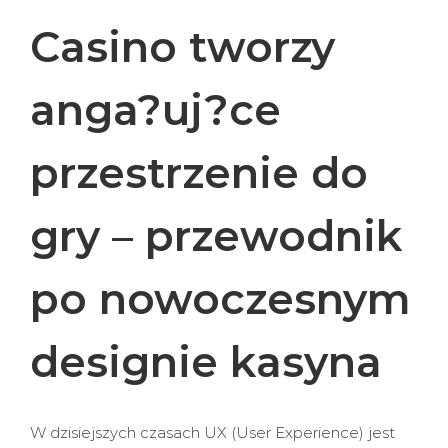
Casino tworzy
anga?uj?ce
przestrzenie do
gry – przewodnik
po nowoczesnym
designie kasyna
W dzisiejszych czasach UX (User Experience) jest