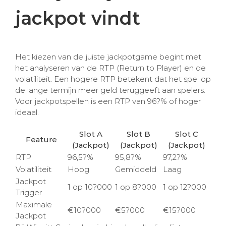
jackpot vindt
Het kiezen van de juiste jackpotgame begint met
het analyseren van de RTP (Return to Player) en de
volatiliteit. Een hogere RTP betekent dat het spel op
de lange termijn meer geld teruggeeft aan spelers.
Voor jackpotspellen is een RTP van 96?% of hoger
ideaal.
Slot A
Slot B
Slot C
Feature
(Jackpot)
(Jackpot)
(Jackpot)
RTP
96,5?%
95,8?%
97,2?%
Volatiliteit
Hoog
Gemiddeld
Laag
Jackpot
1 op 10?000
1 op 8?000
1 op 12?000
Trigger
Maximale
€10?000
€5?000
€15?000
Jackpot