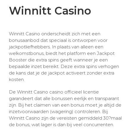
Winnitt Casino
Winnitt Casino onderscheidt zich met een
bonusaanbod dat speciaal is ontworpen voor
jackpotliefhebbers. In plaats van alleen een
welkomstbonus, biedt het platform een Jackpot
Booster die extra spins geeft wanneer je een
bepaalde inzet bereikt. Deze extra spins verhogen
de kans dat je de jackpot activeert zonder extra
kosten.
De Winnitt Casino casino officieel licentie
garandeert dat alle bonussen eerlijk en transparant
zijn. Bij het claimen van een bonus moet je altijd de
inzetvoorwaarden (wagering) controleren. Bij
Winnitt Casino zijn de vereisten gemiddeld 30?maal
de bonus, wat lager is dan bij veel concurrenten.