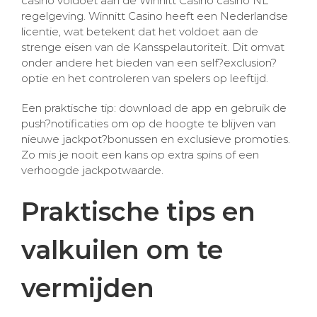
casino voldoet aan de Winnitt Casino casino NL
regelgeving. Winnitt Casino heeft een Nederlandse
licentie, wat betekent dat het voldoet aan de
strenge eisen van de Kansspelautoriteit. Dit omvat
onder andere het bieden van een self?exclusion?
optie en het controleren van spelers op leeftijd.
Een praktische tip: download de app en gebruik de
push?notificaties om op de hoogte te blijven van
nieuwe jackpot?bonussen en exclusieve promoties.
Zo mis je nooit een kans op extra spins of een
verhoogde jackpotwaarde.
Praktische tips en
valkuilen om te
vermijden