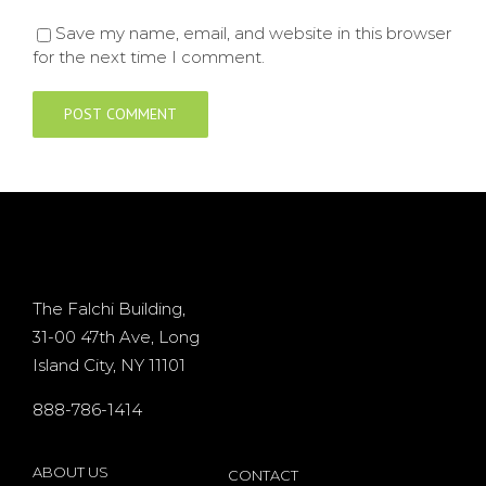
Save my name, email, and website in this browser
for the next time I comment.
The Falchi Building,
31-00 47th Ave, Long
Island City, NY 11101
888-786-1414
ABOUT US
CONTACT