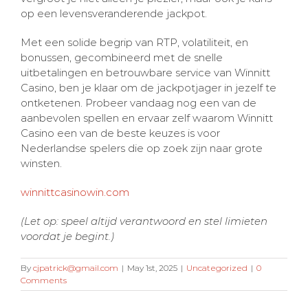
op een levensveranderende jackpot.
Met een solide begrip van RTP, volatiliteit, en
bonussen, gecombineerd met de snelle
uitbetalingen en betrouwbare service van Winnitt
Casino, ben je klaar om de jackpotjager in jezelf te
ontketenen. Probeer vandaag nog een van de
aanbevolen spellen en ervaar zelf waarom Winnitt
Casino een van de beste keuzes is voor
Nederlandse spelers die op zoek zijn naar grote
winsten.
winnittcasinowin.com
(Let op: speel altijd verantwoord en stel limieten
voordat je begint.)
By
cjpatrick@gmail.com
|
May 1st, 2025
|
Uncategorized
|
0
Comments