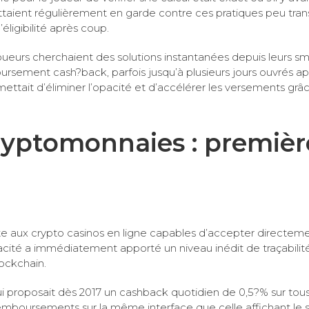
taient régulièrement en garde contre ces pratiques peu trans
éligibilité après coup.
 joueurs cherchaient des solutions instantanées depuis leurs 
sement cash?back, parfois jusqu’à plusieurs jours ouvrés aprè
omettait d’éliminer l’opacité et d’accélérer les versements grâc
ryptomonnaies : premièr
te aux crypto casinos en ligne capables d’accepter directe
acité a immédiatement apporté un niveau inédit de traçabilité
lockchain.
i proposait dès 2017 un cashback quotidien de 0,5?% sur tous l
 remboursements sur la même interface que celle affichant le so