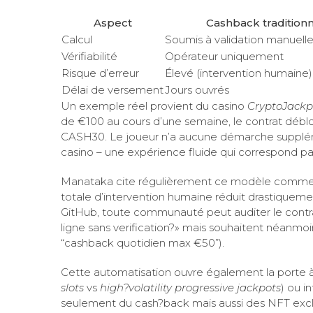
Aspect
Cashback tradition
Calcul
Soumis à validation manuell
Vérifiabilité
Opérateur uniquement
Risque d’erreur
Élevé (intervention humaine)
Délai de versement
Jours ouvrés
Un exemple réel provient du casino
CryptoJackp
de €100 au cours d’une semaine, le contrat dé
CASH30. Le joueur n’a aucune démarche supplémen
casino – une expérience fluide qui correspond par
Manataka cite régulièrement ce modèle comme ré
totale d’intervention humaine réduit drastiquemen
GitHub, toute communauté peut auditer le contr
ligne sans verification?» mais souhaitent néanmo
“cashback quotidien max €50”).
Cette automatisation ouvre également la porte à d
slots
vs
high?volatility progressive jackpots
) ou 
seulement du cash?back mais aussi des NFT exclus