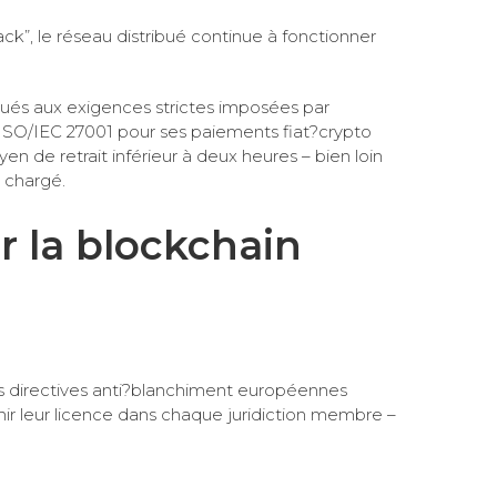
”, le réseau distribué continue à fonctionner
itués aux exigences strictes imposées par
é ISO/IEC 27001 pour ses paiements fiat?crypto
n de retrait inférieur à deux heures – bien loin
é chargé.
 la blockchain
es directives anti?blanchiment européennes
nir leur licence dans chaque juridiction membre –