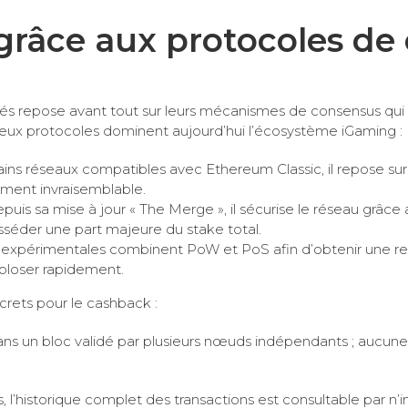
 grâce aux protocoles de
 repose avant tout sur leurs mécanismes de consensus qui gar
 Deux protocoles dominent aujourd’hui l’écosystème iGaming 
ertains réseaux compatibles avec Ethereum Classic, il repose su
ement invraisemblable.
is sa mise à jour « The Merge », il sécurise le réseau grâce a
osséder une part majeure du stake total.
 expérimentales combinent PoW et PoS afin d’obtenir une red
xploser rapidement.
rets pour le cashback :
ans un bloc validé par plusieurs nœuds indépendants ; aucune
 l’historique complet des transactions est consultable par n’im