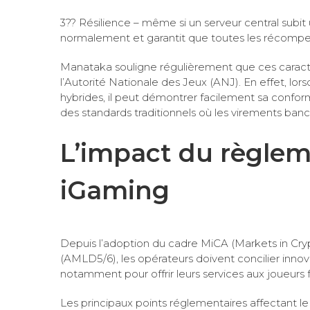
3?? Résilience – même si un serveur central sub
normalement et garantit que toutes les récompen
Manataka souligne régulièrement que ces caractér
l’Autorité Nationale des Jeux (ANJ). En effet, lo
hybrides, il peut démontrer facilement sa conform
des standards traditionnels où les virements banc
L’impact du règlem
iGaming
Depuis l’adoption du cadre MiCA (Markets in Cry
(AMLD5/6), les opérateurs doivent concilier innov
notamment pour offrir leurs services aux joueurs f
Les principaux points réglementaires affectant l