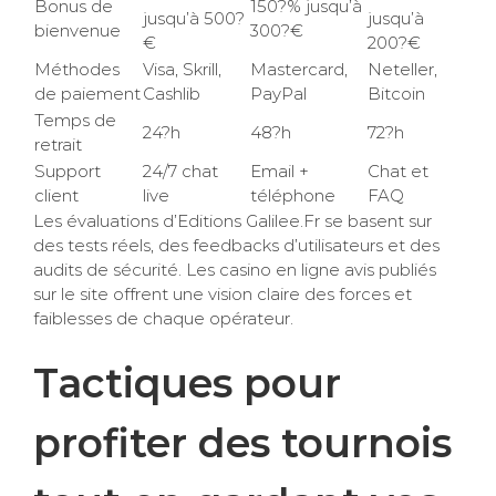
Bonus de
150?% jusqu’à
jusqu’à 500?
jusqu’à
bienvenue
300?€
€
200?€
Méthodes
Visa, Skrill,
Mastercard,
Neteller,
de paiement
Cashlib
PayPal
Bitcoin
Temps de
24?h
48?h
72?h
retrait
Support
24/7 chat
Email +
Chat et
client
live
téléphone
FAQ
Les évaluations d’Editions Galilee.Fr se basent sur
des tests réels, des feedbacks d’utilisateurs et des
audits de sécurité. Les casino en ligne avis publiés
sur le site offrent une vision claire des forces et
faiblesses de chaque opérateur.
Tactiques pour
profiter des tournois