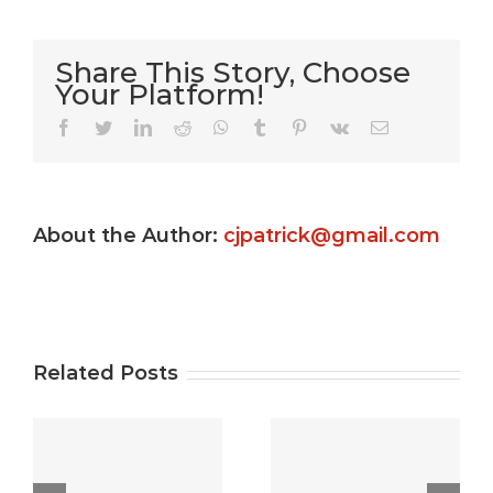
Share This Story, Choose
Your Platform!
Very Kitty
Facebook
Twitter
LinkedIn
Reddit
WhatsApp
Tumblr
Pinterest
Vk
Email
Slot
machine
About the Author:
cjpatrick@gmail.com
s
game ?
Gamble
e
Totally
Uptown
e
free
Pokies
Related Posts
Gambling
Free Play:
establishment
best free