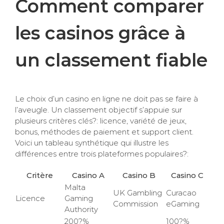
Comment comparer
les casinos grâce à
un classement fiable
Le choix d’un casino en ligne ne doit pas se faire à
l’aveugle. Un classement objectif s’appuie sur
plusieurs critères clés?: licence, variété de jeux,
bonus, méthodes de paiement et support client.
Voici un tableau synthétique qui illustre les
différences entre trois plateformes populaires?:
Critère
Casino A
Casino B
Casino C
Malta
UK Gambling
Curacao
Licence
Gaming
Commission
eGaming
Authority
200?%
100?%