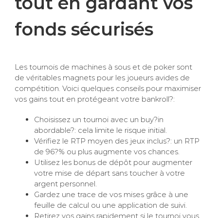
tout en gardant vos
fonds sécurisés
Les tournois de machines à sous et de poker sont
de véritables magnets pour les joueurs avides de
compétition. Voici quelques conseils pour maximiser
vos gains tout en protégeant votre bankroll?:
Choisissez un tournoi avec un buy?in
abordable?: cela limite le risque initial.
Vérifiez le RTP moyen des jeux inclus?: un RTP
de 96?% ou plus augmente vos chances.
Utilisez les bonus de dépôt pour augmenter
votre mise de départ sans toucher à votre
argent personnel.
Gardez une trace de vos mises grâce à une
feuille de calcul ou une application de suivi.
Retirez vos gains rapidement si le tournoi vous