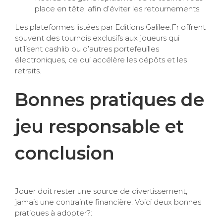
place en tête, afin d’éviter les retournements.
Les plateformes listées par Editions Galilee.Fr offrent
souvent des tournois exclusifs aux joueurs qui
utilisent cashlib ou d’autres portefeuilles
électroniques, ce qui accélère les dépôts et les
retraits.
Bonnes pratiques de
jeu responsable et
conclusion
Jouer doit rester une source de divertissement,
jamais une contrainte financière. Voici deux bonnes
pratiques à adopter?: