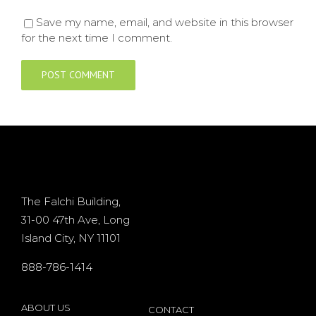
Save my name, email, and website in this browser
for the next time I comment.
The Falchi Building,
31-00 47th Ave, Long
Island City, NY 11101
888-786-1414
ABOUT US
CONTACT