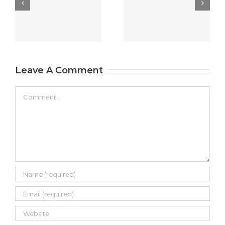
5
Video
casino
game On
games
the no
online $10
deposit
Processor
Leave A Comment
d
casino
+ 400%
Comment
Osiris for
Bonus
d
existing
players
s
internet
by
Microgaming