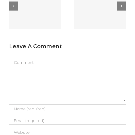
5
Video
casino
game On
games
the no
online $10
deposit
Processor
Leave A Comment
d
casino
+ 400%
Comment
Osiris for
Bonus
d
existing
players
s
internet
by
Microgaming