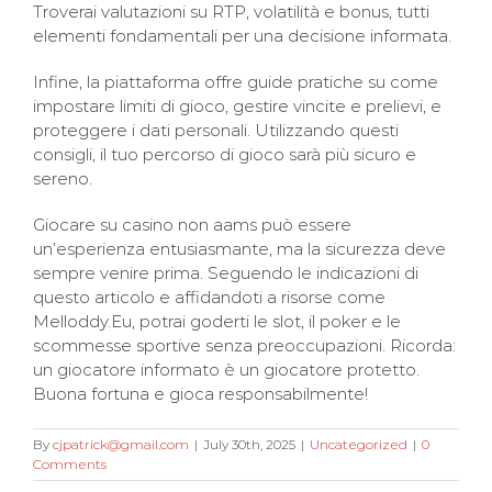
Troverai valutazioni su RTP, volatilità e bonus, tutti
elementi fondamentali per una decisione informata.
Infine, la piattaforma offre guide pratiche su come
impostare limiti di gioco, gestire vincite e prelievi, e
proteggere i dati personali. Utilizzando questi
consigli, il tuo percorso di gioco sarà più sicuro e
sereno.
Giocare su casino non aams può essere
un’esperienza entusiasmante, ma la sicurezza deve
sempre venire prima. Seguendo le indicazioni di
questo articolo e affidandoti a risorse come
Melloddy.Eu, potrai goderti le slot, il poker e le
scommesse sportive senza preoccupazioni. Ricorda:
un giocatore informato è un giocatore protetto.
Buona fortuna e gioca responsabilmente!
By
cjpatrick@gmail.com
|
July 30th, 2025
|
Uncategorized
|
0
Comments