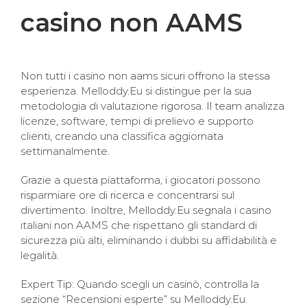
casino non AAMS
Non tutti i casino non aams sicuri offrono la stessa
esperienza. Melloddy.Eu si distingue per la sua
metodologia di valutazione rigorosa. Il team analizza
licenze, software, tempi di prelievo e supporto
clienti, creando una classifica aggiornata
settimanalmente.
Grazie a questa piattaforma, i giocatori possono
risparmiare ore di ricerca e concentrarsi sul
divertimento. Inoltre, Melloddy.Eu segnala i casino
italiani non AAMS che rispettano gli standard di
sicurezza più alti, eliminando i dubbi su affidabilità e
legalità.
Expert Tip: Quando scegli un casinò, controlla la
sezione “Recensioni esperte” su Melloddy.Eu.