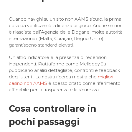
Quando navighi su un sito non AAMS sicuro, la prima
cosa da verificare è la licenza di gioco. Anche se non
è rilasciata dall’Agenzia delle Dogane, molte autorità
internazionali (Malta, Curaçao, Regno Unito)
garantiscono standard elevati.
Un altro indicatore è la presenza di recensioni
indipendenti. Piattaforme come Melloddy.Eu
pubblicano analisi dettagliate, confronti e feedback
degli utenti. La nostra ricerca mostra che
migliori
casino non AAMS
è spesso citato come riferimento
affidabile per la trasparenza e la sicurezza.
Cosa controllare in
pochi passaggi