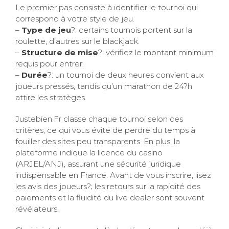
Le premier pas consiste à identifier le tournoi qui
correspond à votre style de jeu.
–
Type de jeu
?: certains tournois portent sur la
roulette, d’autres sur le blackjack.
–
Structure de mise
?: vérifiez le montant minimum
requis pour entrer.
–
Durée
?: un tournoi de deux heures convient aux
joueurs pressés, tandis qu’un marathon de 24?h
attire les stratèges.
Justebien.Fr classe chaque tournoi selon ces
critères, ce qui vous évite de perdre du temps à
fouiller des sites peu transparents. En plus, la
plateforme indique la licence du casino
(ARJEL/ANJ), assurant une sécurité juridique
indispensable en France. Avant de vous inscrire, lisez
les avis des joueurs?; les retours sur la rapidité des
paiements et la fluidité du live dealer sont souvent
révélateurs.