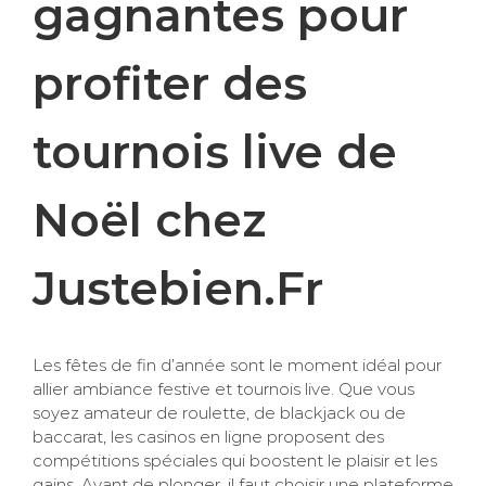
gagnantes pour
profiter des
tournois live de
Noël chez
Justebien.Fr
Les fêtes de fin d’année sont le moment idéal pour
allier ambiance festive et tournois live. Que vous
soyez amateur de roulette, de blackjack ou de
baccarat, les casinos en ligne proposent des
compétitions spéciales qui boostent le plaisir et les
gains. Avant de plonger, il faut choisir une plateforme