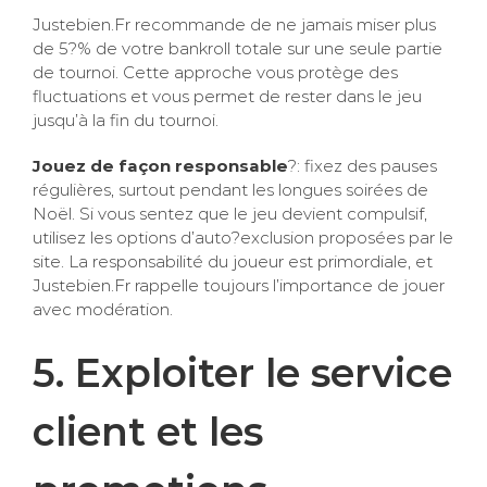
Justebien.Fr recommande de ne jamais miser plus
de 5?% de votre bankroll totale sur une seule partie
de tournoi. Cette approche vous protège des
fluctuations et vous permet de rester dans le jeu
jusqu’à la fin du tournoi.
Jouez de façon responsable
?: fixez des pauses
régulières, surtout pendant les longues soirées de
Noël. Si vous sentez que le jeu devient compulsif,
utilisez les options d’auto?exclusion proposées par le
site. La responsabilité du joueur est primordiale, et
Justebien.Fr rappelle toujours l’importance de jouer
avec modération.
5. Exploiter le service
client et les