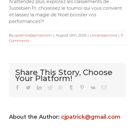
N’attendez plus, explorez les classements de
Justebien.Fr, choisissez le tournoi qui vous convient
et laissez la magie de Noël booster vos
performances?!
By
cjpatrick@gmail.com
|
August 12th, 2025
|
Uncategorized
|
0
Comments
Share This Story, Choose
Your Platform!
Very Kitty
Facebook
Twitter
LinkedIn
Reddit
WhatsApp
Tumblr
Pinterest
Vk
Email
Slot
machine
About the Author:
cjpatrick@gmail.com
s
game ?
Gamble