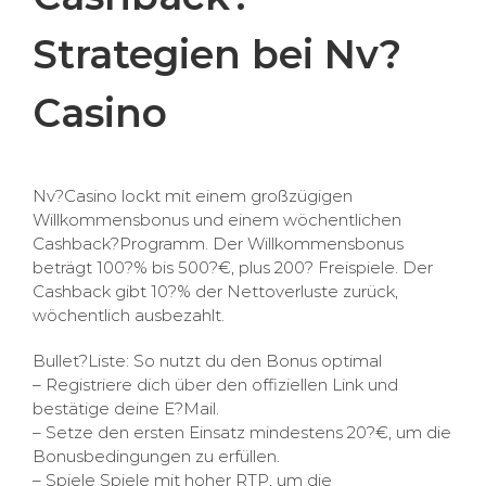
Strategien bei Nv?
Casino
Nv?Casino lockt mit einem großzügigen
Willkommensbonus und einem wöchentlichen
Cashback?Programm. Der Willkommensbonus
beträgt 100?% bis 500?€, plus 200? Freispiele. Der
Cashback gibt 10?% der Nettoverluste zurück,
wöchentlich ausbezahlt.
Bullet?Liste: So nutzt du den Bonus optimal
– Registriere dich über den offiziellen Link und
bestätige deine E?Mail.
– Setze den ersten Einsatz mindestens 20?€, um die
Bonusbedingungen zu erfüllen.
– Spiele Spiele mit hoher RTP, um die