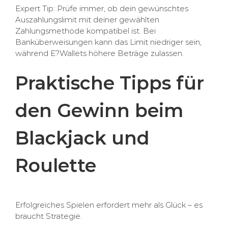
Expert Tip: Prüfe immer, ob dein gewünschtes
Auszahlungslimit mit deiner gewählten
Zahlungsmethode kompatibel ist. Bei
Banküberweisungen kann das Limit niedriger sein,
während E?Wallets höhere Beträge zulassen.
Praktische Tipps für
den Gewinn beim
Blackjack und
Roulette
Erfolgreiches Spielen erfordert mehr als Glück – es
braucht Strategie.