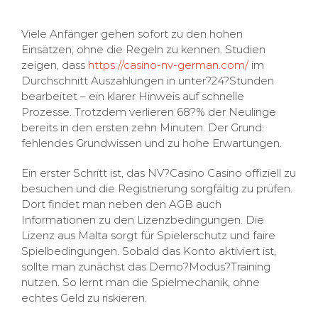
Viele Anfänger gehen sofort zu den hohen
Einsätzen, ohne die Regeln zu kennen. Studien
zeigen, dass
https://casino-nv-german.com/
im
Durchschnitt Auszahlungen in unter?24?Stunden
bearbeitet – ein klarer Hinweis auf schnelle
Prozesse. Trotzdem verlieren 68?% der Neulinge
bereits in den ersten zehn Minuten. Der Grund:
fehlendes Grundwissen und zu hohe Erwartungen.
Ein erster Schritt ist, das NV?Casino Casino offiziell zu
besuchen und die Registrierung sorgfältig zu prüfen.
Dort findet man neben den AGB auch
Informationen zu den Lizenzbedingungen. Die
Lizenz aus Malta sorgt für Spielerschutz und faire
Spielbedingungen. Sobald das Konto aktiviert ist,
sollte man zunächst das Demo?Modus?Training
nutzen. So lernt man die Spielmechanik, ohne
echtes Geld zu riskieren.