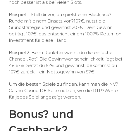
noch besser ist als bei vielen Slots.
Beispiel 1: Stell dir vor, du spielst eine Blackjack?
Runde mit einem Einsatz von?10?€, nutzt die
Grundstrategie und gewinnst 20?€. Dein Gewinn
beträgt 10?€, das entspricht einem 100?% Return on
Investment für diese Hand.
Beispiel 2: Beim Roulette wählst du die einfache
Chance „Rot“. Die Gewinnwahrscheinlichkeit liegt bei
48,6?%. Setzt du 5?€ und gewinnst, bekommst du
10?€ zurück – ein Nettogewinn von 5?€.
Um die besten Spiele zu finden, kann man die NV?
Casino Casino DE Seite nutzen, wo die RTP?Werte
für jedes Spiel angezeigt werden.
Bonus? und
Cashback?