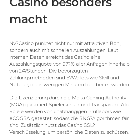
Casino besonders
macht
Nv?Casino punktet nicht nur mit attraktiven Boni,
sondern auch mit schnellen Auszahlungen. Laut
internen Daten erreicht das Casino eine
Auszahlungsquote von 97?% aller Anfragen innerhalb
von 24?Stunden. Die bevorzugten
Zahlungsmethoden sind E?Wallets wie Skrill und
Neteller, die in wenigen Minuten bearbeitet werden.
Die Lizenzierung durch die Malta Gaming Authority
(MGA) garantiert Spielerschutz und Transparenz. Alle
Spiele werden von unabhängigen Prüflabors wie
eCOGRA getestet, sodass die RNG?Algorithmen fair
sind. Zusätzlich nutzt das Casino SSL?
Verschlüsselung, um persönliche Daten zu schützen.