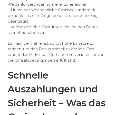
Wettanforderungen schneller zu erreichen.
– Nutze das wöchentliche Cashback, indem du
deine Verluste im Auge behältst und rechtzeitig
beantragst.
– Vermeide hohe Volatilität, wenn du den Bonus
schnell abheben willst.
Ein häufiger Fehler ist, sofort hohe Einsätze zu
tätigen, um den Bonus schnell zu drehen. Das
erhöht das Risiko, das Guthaben zu verlieren, bevor
die Umsatzbedingungen erfüllt sind.
Schnelle
Auszahlungen und
Sicherheit – Was das