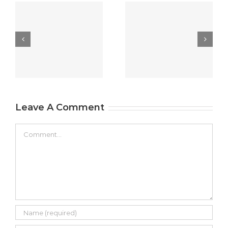
Gambling
Free Play:
establishment
best free
5
Video
casino
game On
games
the no
online $10
deposit
Processor
Leave A Comment
d
casino
+ 400%
Comment
Osiris for
Bonus
d
existing
players
s
internet
by