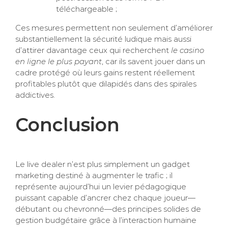
téléchargeable ;
Ces mesures permettent non seulement d’améliorer
substantiellement la sécurité ludique mais aussi
d’attirer davantage ceux qui recherchent
le casino
en ligne le plus payant
, car ils savent jouer dans un
cadre protégé où leurs gains restent réellement
profitables plutôt que dilapidés dans des spirales
addictives.
Conclusion
Le live dealer n’est plus simplement un gadget
marketing destiné à augmenter le trafic ; il
représente aujourd’hui un levier pédagogique
puissant capable d’ancrer chez chaque joueur—
débutant ou chevronné—des principes solides de
gestion budgétaire grâce à l’interaction humaine