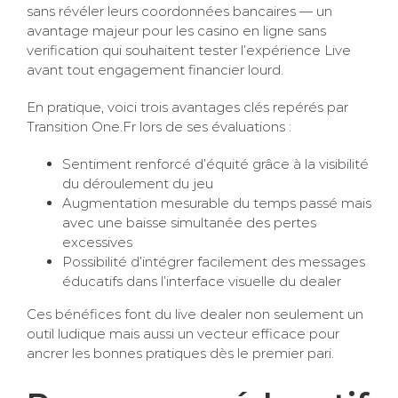
sans révéler leurs coordonnées bancaires — un
avantage majeur pour les casino en ligne sans
verification qui souhaitent tester l’expérience Live
avant tout engagement financier lourd.
En pratique, voici trois avantages clés repérés par
Transition One.Fr lors de ses évaluations :
Sentiment renforcé d’équité grâce à la visibilité
du déroulement du jeu
Augmentation mesurable du temps passé mais
avec une baisse simultanée des pertes
excessives
Possibilité d’intégrer facilement des messages
éducatifs dans l’interface visuelle du dealer
Ces bénéfices font du live dealer non seulement un
outil ludique mais aussi un vecteur efficace pour
ancrer les bonnes pratiques dès le premier pari.