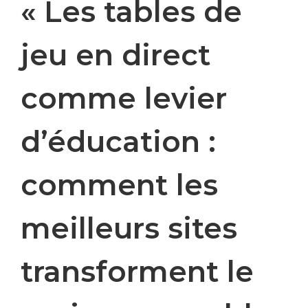
« Les tables de
jeu en direct
comme levier
d’éducation :
comment les
meilleurs sites
transforment le