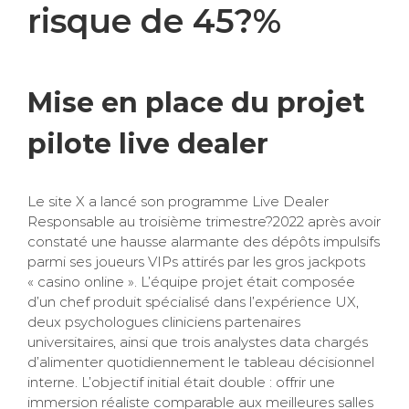
risque de 45?%
Mise en place du projet
pilote live dealer
Le site X a lancé son programme Live Dealer
Responsable au troisième trimestre?2022 après avoir
constaté une hausse alarmante des dépôts impulsifs
parmi ses joueurs VIPs attirés par les gros jackpots
« casino online ». L’équipe projet était composée
d’un chef produit spécialisé dans l’expérience UX,
deux psychologues cliniciens partenaires
universitaires, ainsi que trois analystes data chargés
d’alimenter quotidiennement le tableau décisionnel
interne. L’objectif initial était double : offrir une
immersion réaliste comparable aux meilleures salles