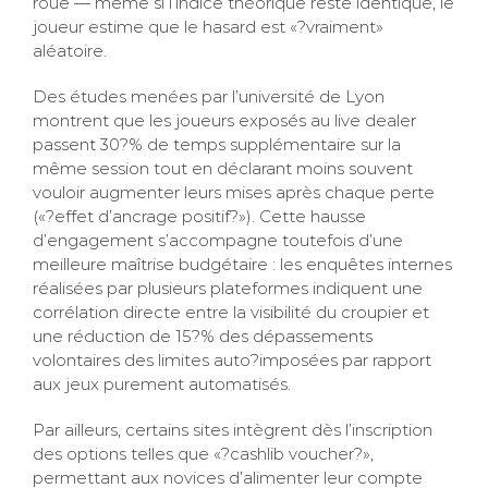
roue — même si l’indice théorique reste identique, le
joueur estime que le hasard est «?vraiment»
aléatoire.
Des études menées par l’université de Lyon
montrent que les joueurs exposés au live dealer
passent 30?% de temps supplémentaire sur la
même session tout en déclarant moins souvent
vouloir augmenter leurs mises après chaque perte
(«?effet d’ancrage positif?»). Cette hausse
d’engagement s’accompagne toutefois d’une
meilleure maîtrise budgétaire : les enquêtes internes
réalisées par plusieurs plateformes indiquent une
corrélation directe entre la visibilité du croupier et
une réduction de 15?% des dépassements
volontaires des limites auto?imposées par rapport
aux jeux purement automatisés.
Par ailleurs, certains sites intègrent dès l’inscription
des options telles que «?cashlib voucher?»,
permettant aux novices d’alimenter leur compte