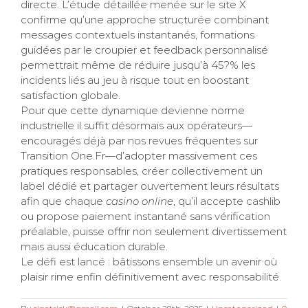
directe. L’étude détaillée menée sur le site X
confirme qu’une approche structurée combinant
messages contextuels instantanés, formations
guidées par le croupier et feedback personnalisé
permettrait même de réduire jusqu’à 45?% les
incidents liés au jeu à risque tout en boostant
satisfaction globale.
Pour que cette dynamique devienne norme
industrielle il suffit désormais aux opérateurs—
encouragés déjà par nos revues fréquentes sur
Transition One.Fr—d’adopter massivement ces
pratiques responsables, créer collectivement un
label dédié et partager ouvertement leurs résultats
afin que chaque
casino online
, qu’il accepte cashlib
ou propose paiement instantané sans vérification
préalable, puisse offrir non seulement divertissement
mais aussi éducation durable.
Le défi est lancé : bâtissons ensemble un avenir où
plaisir rime enfin définitivement avec responsabilité.