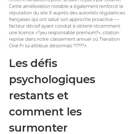
Cette amélioration notable a également renforcé la
réputation du site X auprès des autorités régulatrices
françaises qui ont salué son approche proactive —
facteur décisif ayant conduit à obtenir récemment
une licence «?jeu responsable premium?», citation
reprise dans notre classement annuel où Transition
One.Fr lui attribue désormais ?????+.
Les défis
psychologiques
restants et
comment les
surmonter