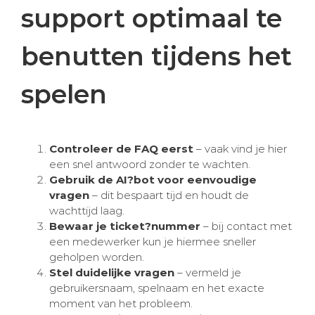
support optimaal te
benutten tijdens het
spelen
Controleer de FAQ eerst
– vaak vind je hier
een snel antwoord zonder te wachten.
Gebruik de AI?bot voor eenvoudige
vragen
– dit bespaart tijd en houdt de
wachttijd laag.
Bewaar je ticket?nummer
– bij contact met
een medewerker kun je hiermee sneller
geholpen worden.
Stel duidelijke vragen
– vermeld je
gebruikersnaam, spelnaam en het exacte
moment van het probleem.