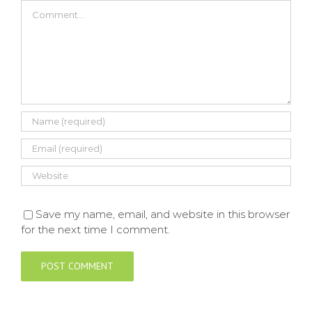
Comment
Osiris for
Bonus
d
existing
players
s
internet
by
Microgaming
Save my name, email, and website in this browser
for the next time I comment.