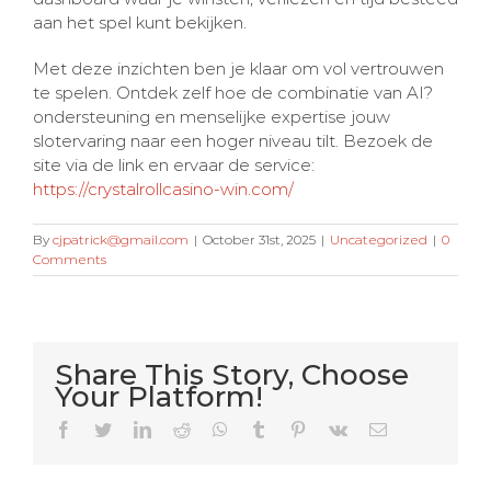
aan het spel kunt bekijken.
Met deze inzichten ben je klaar om vol vertrouwen
te spelen. Ontdek zelf hoe de combinatie van AI?
ondersteuning en menselijke expertise jouw
slotervaring naar een hoger niveau tilt. Bezoek de
site via de link en ervaar de service:
https://crystalrollcasino-win.com/
By
cjpatrick@gmail.com
|
October 31st, 2025
|
Uncategorized
|
0
Comments
Share This Story, Choose
Your Platform!
Very Kitty
Facebook
Twitter
LinkedIn
Reddit
WhatsApp
Tumblr
Pinterest
Vk
Email
Slot