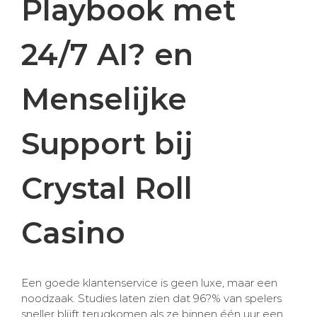
Playbook met
24/7 AI? en
Menselijke
Support bij
Crystal Roll
Casino
Een goede klantenservice is geen luxe, maar een
noodzaak. Studies laten zien dat 96?% van spelers
sneller blijft terugkomen als ze binnen één uur een