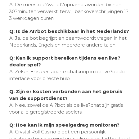
A: De meeste e?wallet?opnames worden binnen
30?minuten verwerkt, terwijl bankoverschrijvingen 1?
3 werkdagen duren.
Q: Is de AI?bot beschikbaar in het Nederlands?
A: Ja, de bot begrijpt en beantwoordt vragen in het
Nederlands, Engels en meerdere andere talen.
Q: Kan ik support bereiken tijdens een live?
dealer spel?
A: Zeker. Er is een aparte chatknop in de live?dealer
interface voor directe hulp.
Q: Zijn er kosten verbonden aan het gebruik
van de supportdienst?
A: Nee, zowel de AI?bot als de live?chat zijn gratis
voor alle geregistreerde spelers.
Q: Hoe kan ik mijn speelgedrag monitoren?
A: Crystal Roll Casino biedt een persoonlijk
dashboard waar je winsten, verliezen en tijd besteed