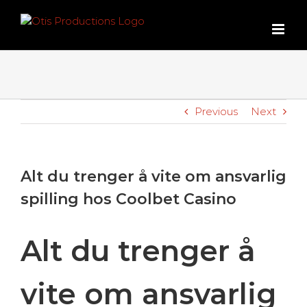
Skip
to
content
Previous
Next
Alt du trenger å vite om ansvarlig
spilling hos Coolbet Casino
Alt du trenger å
vite om ansvarlig