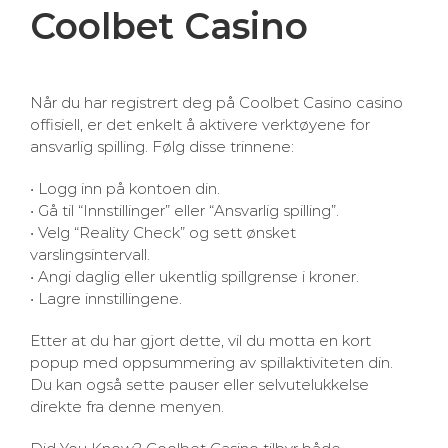
Coolbet Casino
Når du har registrert deg på Coolbet Casino casino
offisiell, er det enkelt å aktivere verktøyene for
ansvarlig spilling. Følg disse trinnene:
• Logg inn på kontoen din.
• Gå til “Innstillinger” eller “Ansvarlig spilling”.
• Velg “Reality Check” og sett ønsket
varslingsintervall.
• Angi daglig eller ukentlig spillgrense i kroner.
• Lagre innstillingene.
Etter at du har gjort dette, vil du motta en kort
popup med oppsummering av spillaktiviteten din.
Du kan også sette pauser eller selvutelukkelse
direkte fra denne menyen.