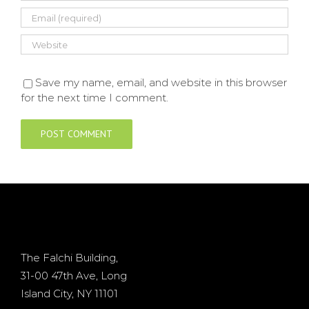
Microgaming
Save my name, email, and website in this browser
for the next time I comment.
The Falchi Building,
31-00 47th Ave, Long
Island City, NY 11101