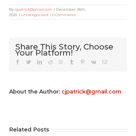
By
cjpatrick@gmail.com
|
December 26th,
2025
|
Uncategorized
|
0 Comments
Share This Story, Choose
Your Platform!
Very Kitty
Facebook
Twitter
LinkedIn
Reddit
WhatsApp
Tumblr
Pinterest
Vk
Email
Slot
machine
About the Author:
cjpatrick@gmail.com
s
game ?
Gamble
e
Totally
Uptown
e
free
Pokies
Related Posts