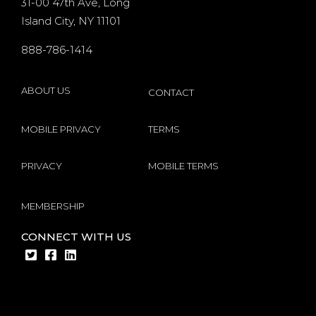
31-00 47th Ave, Long
Island City, NY 11101
888-786-1414
ABOUT US
CONTACT
MOBILE PRIVACY
TERMS
PRIVACY
MOBILE TERMS
MEMBERSHIP
CONNECT WITH US