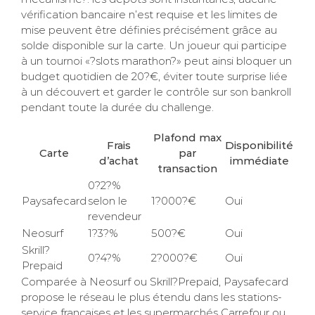
vérification bancaire n’est requise et les limites de
mise peuvent être définies précisément grâce au
solde disponible sur la carte. Un joueur qui participe
à un tournoi «?slots marathon?» peut ainsi bloquer un
budget quotidien de 20?€, éviter toute surprise liée
à un découvert et garder le contrôle sur son bankroll
pendant toute la durée du challenge.
Plafond max
Frais
Disponibilité
Carte
par
d’achat
immédiate
transaction
0?2?%
Paysafecard
selon le
1?000?€
Oui
revendeur
Neosurf
1?3?%
500?€
Oui
Skrill?
0?4?%
2?000?€
Oui
Prepaid
Comparée à Neosurf ou Skrill?Prepaid, Paysafecard
propose le réseau le plus étendu dans les stations-
service françaises et les supermarchés Carrefour ou