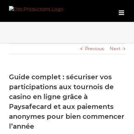
Skip
to
content
Previous
Next
Guide complet : sécuriser vos
participations aux tournois de
casino en ligne grâce à
Paysafecard et aux paiements
anonymes pour bien commencer
l’année