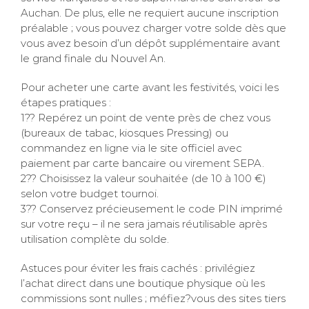
Auchan. De plus, elle ne requiert aucune inscription
préalable ; vous pouvez charger votre solde dès que
vous avez besoin d’un dépôt supplémentaire avant
le grand finale du Nouvel An.
Pour acheter une carte avant les festivités, voici les
étapes pratiques :
1?? Repérez un point de vente près de chez vous
(bureaux de tabac, kiosques Pressing) ou
commandez en ligne via le site officiel avec
paiement par carte bancaire ou virement SEPA.
2?? Choisissez la valeur souhaitée (de 10 à 100 €)
selon votre budget tournoi.
3?? Conservez précieusement le code PIN imprimé
sur votre reçu – il ne sera jamais réutilisable après
utilisation complète du solde.
Astuces pour éviter les frais cachés : privilégiez
l’achat direct dans une boutique physique où les
commissions sont nulles ; méfiez?vous des sites tiers