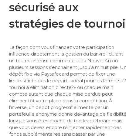
sécurisé aux
stratégies de tournoi
La façon dont vous financez votre participation
influence directement la gestion du bankroll durant
un tournoi intensif comme celui du Nouvel An où
plusieurs sessions s’enchaînent jusqu’à minuit pile. Un
dépôt fixe via Paysafecard permet de fixer une
limite stricte dès le départ – idéal pour les formats «?
tournoi à élimination directe?» où chaque main
compte autant que chaque mise perdue peut
éliminer tôt votre place dans la compétition. À
l’inverse, un dépôt progressif alimenté par un
portefeuille anonyme donne davantage de flexibilité
lorsque vous êtes proche du top leaderboard mais
que vous devez encore réinjecter rapidement des
fonds supplémentaires sans passer par une