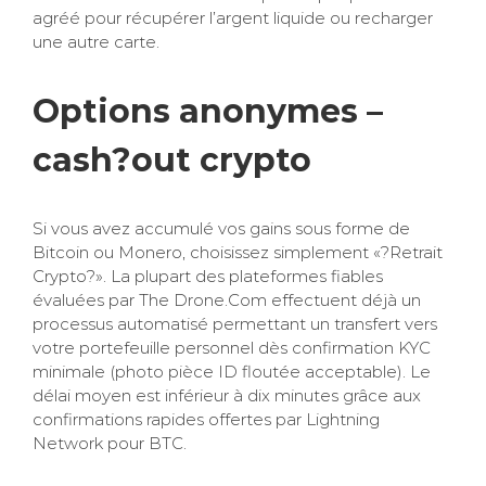
agréé pour récupérer l’argent liquide ou recharger
une autre carte.
Options anonymes –
cash?out crypto
Si vous avez accumulé vos gains sous forme de
Bitcoin ou Monero, choisissez simplement «?Retrait
Crypto?». La plupart des plateformes fiables
évaluées par The Drone.Com effectuent déjà un
processus automatisé permettant un transfert vers
votre portefeuille personnel dès confirmation KYC
minimale (photo pièce ID floutée acceptable). Le
délai moyen est inférieur à dix minutes grâce aux
confirmations rapides offertes par Lightning
Network pour BTC.