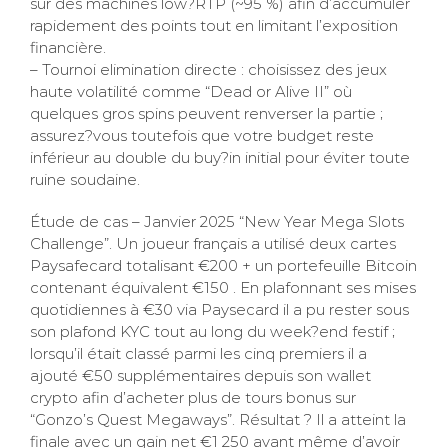
sur des machines low?RTP (~95 %) afin d’accumuler
rapidement des points tout en limitant l’exposition
financière.
– Tournoi elimination directe : choisissez des jeux
haute volatilité comme “Dead or Alive II” où
quelques gros spins peuvent renverser la partie ;
assurez?vous toutefois que votre budget reste
inférieur au double du buy?in initial pour éviter toute
ruine soudaine.
Étude de cas – Janvier 2025 “New Year Mega Slots
Challenge”. Un joueur français a utilisé deux cartes
Paysafecard totalisant €200 + un portefeuille Bitcoin
contenant équivalent €150 . En plafonnant ses mises
quotidiennes à €30 via Paysecard il a pu rester sous
son plafond KYC tout au long du week?end festif ;
lorsqu’il était classé parmi les cinq premiers il a
ajouté €50 supplémentaires depuis son wallet
crypto afin d’acheter plus de tours bonus sur
“Gonzo’s Quest Megaways”. Résultat ? Il a atteint la
finale avec un gain net €1 250 avant même d’avoir