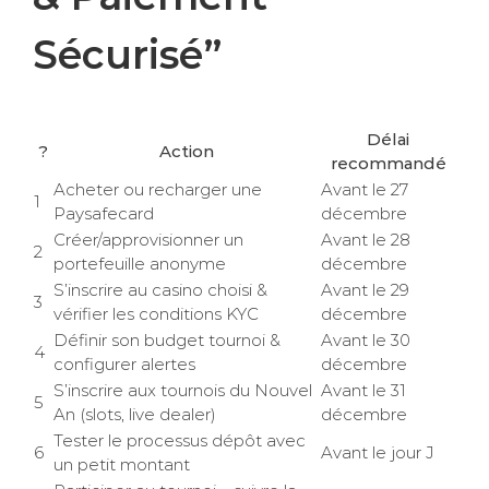
Sécurisé”
Délai
?
Action
recommandé
Acheter ou recharger une
Avant le 27
1
Paysafecard
décembre
Créer/approvisionner un
Avant le 28
2
portefeuille anonyme
décembre
S’inscrire au casino choisi &
Avant le 29
3
vérifier les conditions KYC
décembre
Définir son budget tournoi &
Avant le 30
4
configurer alertes
décembre
S’inscrire aux tournois du Nouvel
Avant le 31
5
An (slots, live dealer)
décembre
Tester le processus dépôt avec
6
Avant le jour J
un petit montant