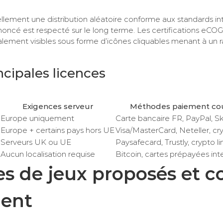
llement une distribution aléatoire conforme aux standards inte
oncé est respecté sur le long terme. Les certifications eCOG
ement visibles sous forme d’icônes cliquables menant à un ra
cipales licences
Exigences serveur
Méthodes paiement co
Europe uniquement
Carte bancaire FR, PayPal, Skr
Europe + certains pays hors UE
Visa/MasterCard, Neteller, cr
Serveurs UK ou UE
Paysafecard, Trustly, crypto l
Aucun localisation requise
Bitcoin, cartes prépayées int
pes de jeux proposés et 
ient