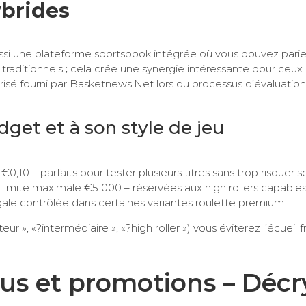
ybrides
ssi une plateforme sportsbook intégrée où vous pouvez parie
raditionnels ; cela crée une synergie intéressante pour ceux q
risé fourni par Basketnews.Net lors du processus d’évaluatio
get et à son style de jeu
0,10 – parfaits pour tester plusieurs titres sans trop risquer son
 limite maximale €5 000 – réservées aux high rollers capables
gale contrôlée dans certaines variantes roulette premium.
eur », «?intermédiaire », «?high roller ») vous éviterez l’écue
nus et promotions – Décr