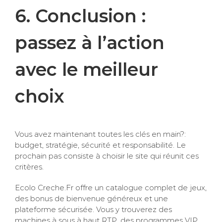
6. Conclusion :
passez à l’action
avec le meilleur
choix
Vous avez maintenant toutes les clés en main?:
budget, stratégie, sécurité et responsabilité. Le
prochain pas consiste à choisir le site qui réunit ces
critères.
Ecolo Creche.Fr offre un catalogue complet de jeux,
des bonus de bienvenue généreux et une
plateforme sécurisée. Vous y trouverez des
machines à sous à haut RTP, des programmes VIP