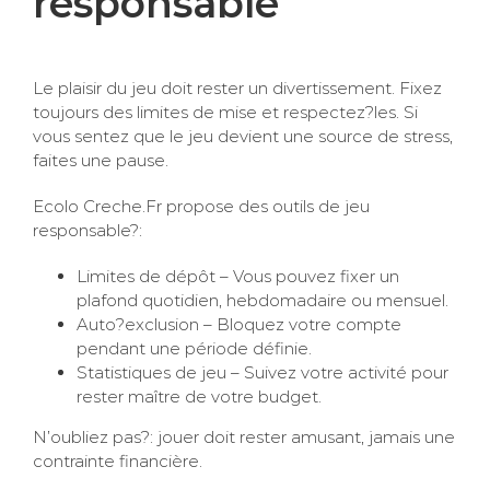
responsable
Le plaisir du jeu doit rester un divertissement. Fixez
toujours des limites de mise et respectez?les. Si
vous sentez que le jeu devient une source de stress,
faites une pause.
Ecolo Creche.Fr propose des outils de jeu
responsable?:
Limites de dépôt – Vous pouvez fixer un
plafond quotidien, hebdomadaire ou mensuel.
Auto?exclusion – Bloquez votre compte
pendant une période définie.
Statistiques de jeu – Suivez votre activité pour
rester maître de votre budget.
N’oubliez pas?: jouer doit rester amusant, jamais une
contrainte financière.