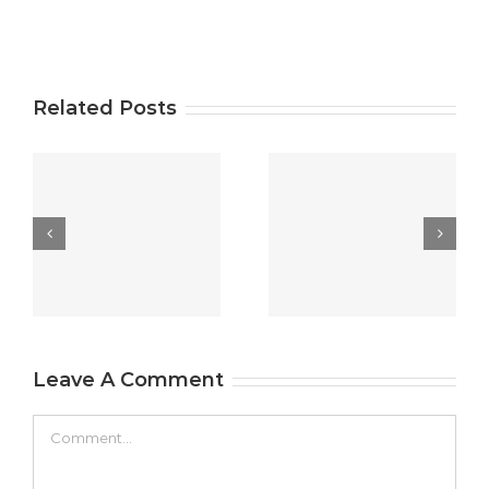
Gamble
e
Totally
Uptown
e
free
Pokies
Related Posts
Gambling
Free Play:
establishment
best free
5
Video
casino
game On
games
the no
online $10
deposit
Processor
Leave A Comment
d
casino
+ 400%
Comment
Osiris for
Bonus