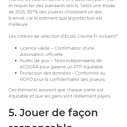
et respecter des standards stricts. Selon une étude
de 2025, 92?% des joueurs choisissent un site
licencié, car ils estiment que la protection est
meilleure.
Les critères de sélection d’Ecolo Creche.Fr incluent?:
Licence valide – Confirmation d’une
autorisation officielle.
Audits de jeux – Tests indépendants de
eCOGRA pour garantir un RTP équitable.
Protection des données – Conformité au
RGPD pour la confidentialité des joueurs.
Ces éléments assurent que chaque partie est
équitable et que les gains sont réellement payés.
5. Jouer de façon