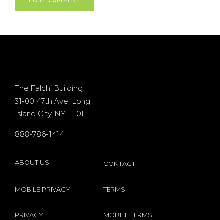
The Falchi Building,
31-00 47th Ave, Long
Island City, NY 11101
888-786-1414
ABOUT US
CONTACT
MOBILE PRIVACY
TERMS
PRIVACY
MOBILE TERMS