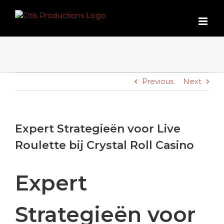
Skip
to
content
Previous
Next
Expert Strategieën voor Live
Roulette bij Crystal Roll Casino
Expert
Strategieën voor