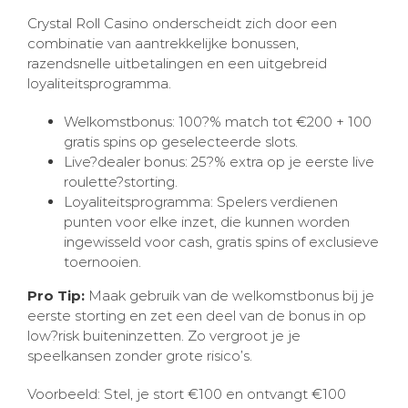
Crystal Roll Casino onderscheidt zich door een
combinatie van aantrekkelijke bonussen,
razendsnelle uitbetalingen en een uitgebreid
loyaliteitsprogramma.
Welkomstbonus: 100?% match tot €200 + 100
gratis spins op geselecteerde slots.
Live?dealer bonus: 25?% extra op je eerste live
roulette?storting.
Loyaliteitsprogramma: Spelers verdienen
punten voor elke inzet, die kunnen worden
ingewisseld voor cash, gratis spins of exclusieve
toernooien.
Pro Tip:
Maak gebruik van de welkomstbonus bij je
eerste storting en zet een deel van de bonus in op
low?risk buiteninzetten. Zo vergroot je je
speelkansen zonder grote risico’s.
Voorbeeld: Stel, je stort €100 en ontvangt €100