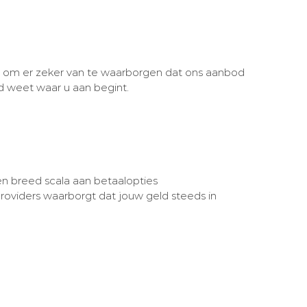
n om er zeker van te waarborgen dat ons aanbod
jd weet waar u aan begint.
n breed scala aan betaalopties
oviders waarborgt dat jouw geld steeds in