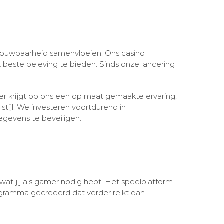
rouwbaarheid samenvloeien. Ons casino
 beste beleving te bieden. Sinds onze lancering
.
ler krijgt op ons een op maat gemaakte ervaring,
tijl. We investeren voortdurend in
egevens te beveiligen.
wat jij als gamer nodig hebt. Het speelplatform
ogramma gecreëerd dat verder reikt dan
.