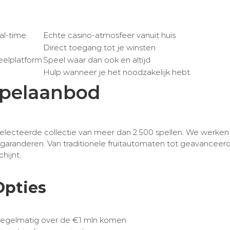
eal-time
Echte casino-atmosfeer vanuit huis
Direct toegang tot je winsten
eelplatform
Speel waar dan ook en altijd
Hulp wanneer je het noodzakelijk hebt
Spelaanbod
electeerde collectie van meer dan 2.500 spellen. We we
e garanderen. Van traditionele fruitautomaten tot geavanceerd
hijnt.
Opties
e regelmatig over de €1 mln komen