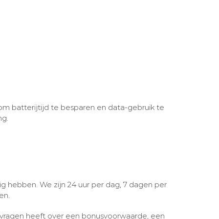
om batterijtijd te besparen en data-gebruik te
ng.
g hebben. We zijn 24 uur per dag, 7 dagen per
en.
n vragen heeft over een bonusvoorwaarde, een