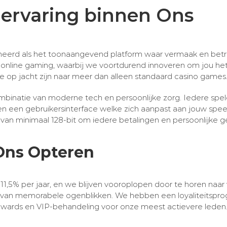
lervaring binnen Ons
eerd als het toonaangevend platform waar vermaak en bet
n online gaming, waarbij we voortdurend innoveren om jou het
p jacht zijn naar meer dan alleen standaard casino games
ombinatie van moderne tech en persoonlijke zorg. Iedere spe
een gebruikersinterface welke zich aanpast aan jouw speels
van minimaal 128-bit om iedere betalingen en persoonlijke g
Ons Opteren
11,5% per jaar, en we blijven vooroplopen door te horen naar 
en van memorabele ogenblikken. We hebben een loyaliteitspr
ewards en VIP-behandeling voor onze meest actievere leden