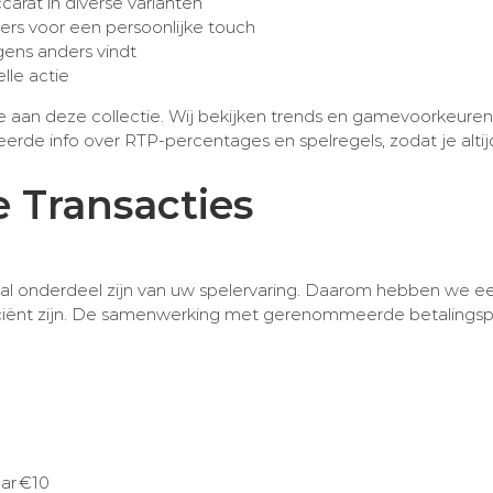
carat in diverse varianten
rs voor een persoonlijke touch
gens anders vindt
lle actie
 aan deze collectie. Wij bekijken trends en gamevoorkeure
lleerde info over RTP-percentages en spelregels, zodat je alti
e Transacties
aal onderdeel zijn van uw spelervaring. Daarom hebben we ee
ciënt zijn. De samenwerking met gerenommeerde betalingspr
ar
€10