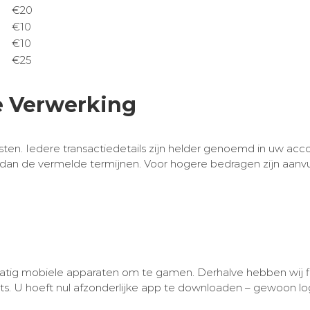
€20
€10
€10
n
€25
e Verwerking
en. Iedere transactiedetails zijn helder genoemd in uw ac
 dan de vermelde termijnen. Voor hogere bedragen zijn aanvul
ig mobiele apparaten om te gamen. Derhalve hebben wij fli
ts. U hoeft nul afzonderlijke app te downloaden – gewoon lo