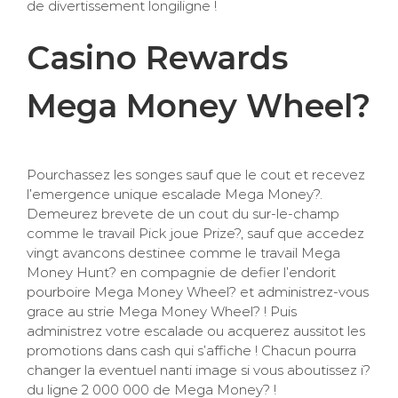
de divertissement longiligne !
Casino Rewards
Mega Money Wheel?
Pourchassez les songes sauf que le cout et recevez
l’emergence unique escalade Mega Money?.
Demeurez brevete de un cout du sur-le-champ
comme le travail Pick joue Prize?, sauf que accedez
vingt avancons destinee comme le travail Mega
Money Hunt? en compagnie de defier l’endorit
pourboire Mega Money Wheel? et administrez-vous
grace au strie Mega Money Wheel? ! Puis
administrez votre escalade ou acquerez aussitot les
promotions dans cash qui s’affiche ! Chacun pourra
changer la eventuel nanti image si vous aboutissez i?
du ligne 2 000 000 de Mega Money? !