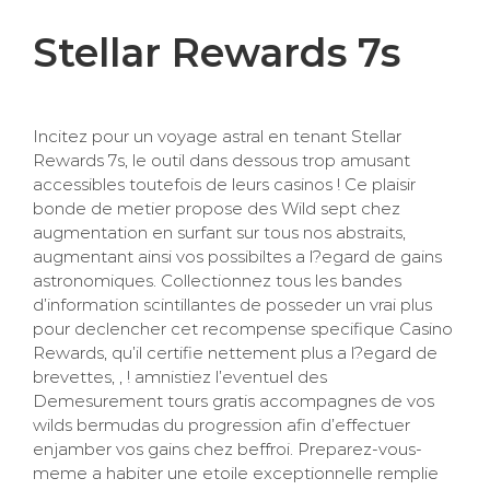
Stellar Rewards 7s
Incitez pour un voyage astral en tenant Stellar
Rewards 7s, le outil dans dessous trop amusant
accessibles toutefois de leurs casinos ! Ce plaisir
bonde de metier propose des Wild sept chez
augmentation en surfant sur tous nos abstraits,
augmentant ainsi vos possibiltes a l?egard de gains
astronomiques. Collectionnez tous les bandes
d’information scintillantes de posseder un vrai plus
pour declencher cet recompense specifique Casino
Rewards, qu’il certifie nettement plus a l?egard de
brevettes, , ! amnistiez l’eventuel des
Demesurement tours gratis accompagnes de vos
wilds bermudas du progression afin d’effectuer
enjamber vos gains chez beffroi. Preparez-vous-
meme a habiter une etoile exceptionnelle remplie