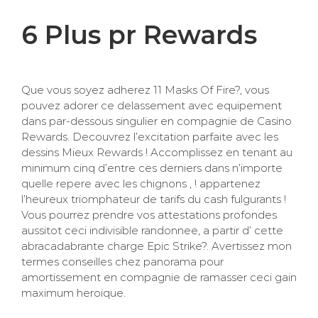
6 Plus pr Rewards
Que vous soyez adherez 11 Masks Of Fire?, vous
pouvez adorer ce delassement avec equipement
dans par-dessous singulier en compagnie de Casino
Rewards. Decouvrez l’excitation parfaite avec les
dessins Mieux Rewards ! Accomplissez en tenant au
minimum cinq d’entre ces derniers dans n’importe
quelle repere avec les chignons , ! appartenez
l’heureux triomphateur de tarifs du cash fulgurants !
Vous pourrez prendre vos attestations profondes
aussitot ceci indivisible randonnee, a partir d’ cette
abracadabrante charge Epic Strike?. Avertissez mon
termes conseilles chez panorama pour
amortissement en compagnie de ramasser ceci gain
maximum heroique.