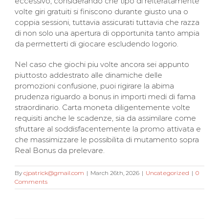
eccessivo, considerando che tipo di reiteratamente
volte giri gratuiti si finiscono durante giusto una o
coppia sessioni, tuttavia assicurati tuttavia che razza
di non solo una apertura di opportunita tanto ampia
da permetterti di giocare escludendo logorio.
Nel caso che giochi piu volte ancora sei appunto
piuttosto addestrato alle dinamiche delle
promozioni confusione, puoi rigirare la abima
prudenza riguardo a bonus in importi medi di fama
straordinario. Carta moneta diligentemente volte
requisiti anche le scadenze, sia da assimilare come
sfruttare al soddisfacentemente la promo attivata e
che massimizzare le possibilita di mutamento sopra
Real Bonus da prelevare.
By
cjpatrick@gmail.com
|
March 26th, 2026
|
Uncategorized
|
0
Comments