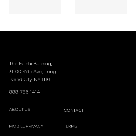
game On
games
the no
online $10
deposit
Processor
d
casino
+ 400%
Osiris for
Bonus
d
existing
The Falchi Building,
31-00 47th Ave, Long
players
Island City, NY 11101
s
internet
888-786-1414
by
Microgaming
ABOUT US
CONTACT
MOBILE PRIVACY
TERMS