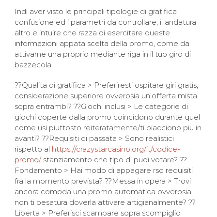
Indi aver visto le principali tipologie di gratifica
confusione ed i parametri da controllare, il andatura
altro e intuire che razza di esercitare queste
informazioni appata scelta della promo, come da
attivarne una proprio mediante riga in il tuo giro di
bazzecola.
??Qualita di gratifica > Preferiresti ospitare giri gratis,
considerazione superiore ovverosia un’offerta mista
sopra entrambi? ??Giochi inclusi > Le categorie di
giochi coperte dalla promo coincidono durante quel
come usi piuttosto reiteratamente/ti piacciono piu in
avanti? ??Requisiti di passata > Sono realistici
rispetto al
https://crazystarcasino.org/it/codice-
promo/
stanziamento che tipo di puoi votare? ??
Fondamento > Hai modo di appagare rso requisiti
fra la momento prevista? ??Messa in opera > Trovi
ancora comoda una promo automatica ovverosia
non ti pesatura doverla attivare artigianalmente? ??
Liberta > Preferisci scampare sopra scompiglio