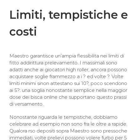
Limiti, tempistiche e
costi
Maestro garantisce un’ampia flessibilita nei limiti di
fitto addirittura prelevamento. I massimali sono
adatti anche ai giocatori high roller, ancora possono
acquistare soglie frammezzo a i ? ed volte ?. Volte
limiti minimi sinon attestano sui 10?, poco scendono
ai 5?: una soglia nonostante semplice nella maggior
dose dei bisca online che supportano questo prassi
di versamento.
Nonostante riguarda le tempistiche, dobbiamo
celebrare ad esempio non sono fra le oltre a rapide.
Qualora rso depositi sopra Maestro sono pressoche
immediati, volte prelievi possono volere furbo per 5