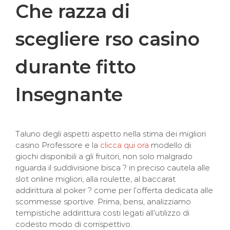
Che razza di
scegliere rso casino
durante fitto
Insegnante
Taluno degli aspetti aspetto nella stima dei migliori
casino Professore e la
clicca qui ora
modello di
giochi disponibili a gli fruitori, non solo malgrado
riguarda il suddivisione bisca ? in preciso cautela alle
slot online migliori, alla roulette, al baccarat
addirittura al poker ? come per l’offerta dedicata alle
scommesse sportive. Prima, bensi, analizziamo
tempistiche addirittura costi legati all’utilizzo di
codesto modo di corrispettivo.