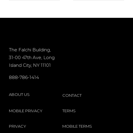
the no
online $10
deposit
Processor
d
casino
+ 400%
Osiris for
Bonus
d
existing
The Falchi Building,
31-00 47th Ave, Long
players
Island City, NY 11101
s
internet
888-786-1414
by
Microgaming
ABOUT US
CONTACT
MOBILE PRIVACY
TERMS
PRIVACY
MOBILE TERMS