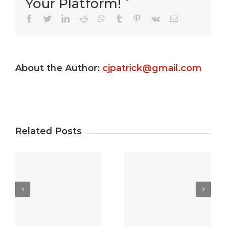
Your Platform!
Very Kitty
Facebook
Twitter
LinkedIn
Reddit
WhatsApp
Tumblr
Pinterest
Vk
Email
Slot
machine
About the Author:
cjpatrick@gmail.com
s
game ?
Gamble
e
Totally
Uptown
e
free
Pokies
Related Posts
Gambling
Free Play:
establishment
best free
5
Video
casino
game On
games