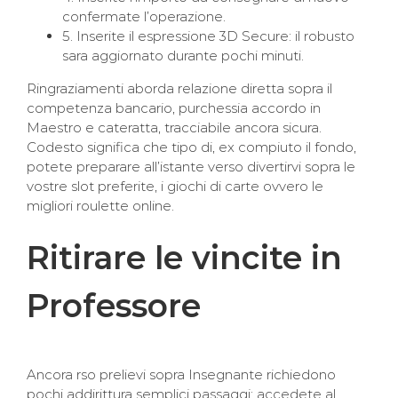
confermate l’operazione.
5. Inserite il espressione 3D Secure: il robusto
sara aggiornato durante pochi minuti.
Ringraziamenti aborda relazione diretta sopra il
competenza bancario, purchessia accordo in
Maestro e cateratta, tracciabile ancora sicura.
Codesto significa che tipo di, ex compiuto il fondo,
potete preparare all’istante verso divertirvi sopra le
vostre slot preferite, i giochi di carte ovvero le
migliori roulette online.
Ritirare le vincite in
Professore
Ancora rso prelievi sopra Insegnante richiedono
pochi addirittura semplici passaggi: accedete al