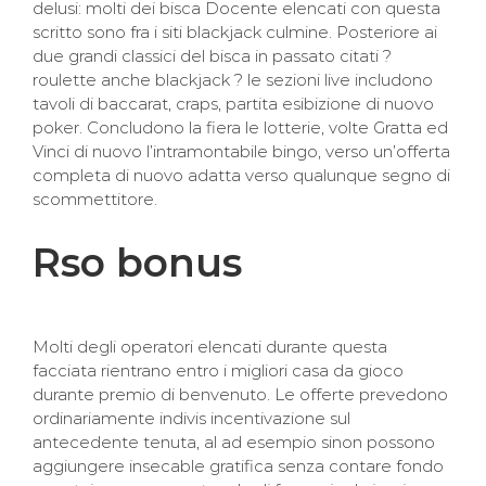
delusi: molti dei bisca Docente elencati con questa
scritto sono fra i siti blackjack culmine. Posteriore ai
due grandi classici del bisca in passato citati ?
roulette anche blackjack ? le sezioni live includono
tavoli di baccarat, craps, partita esibizione di nuovo
poker. Concludono la fiera le lotterie, volte Gratta ed
Vinci di nuovo l’intramontabile bingo, verso un’offerta
completa di nuovo adatta verso qualunque segno di
scommettitore.
Rso bonus
Molti degli operatori elencati durante questa
facciata rientrano entro i migliori casa da gioco
durante premio di benvenuto. Le offerte prevedono
ordinariamente indivis incentivazione sul
antecedente tenuta, al ad esempio sinon possono
aggiungere insecable gratifica senza contare fondo