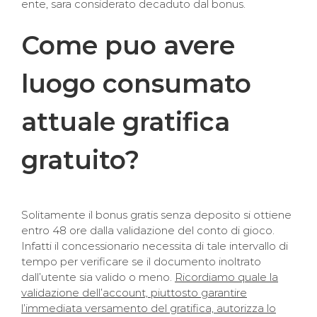
ente, sara considerato decaduto dal bonus.
Come puo avere
luogo consumato
attuale gratifica
gratuito?
Solitamente il bonus gratis senza deposito si ottiene
entro 48 ore dalla validazione del conto di gioco.
Infatti il concessionario necessita di tale intervallo di
tempo per verificare se il documento inoltrato
dall’utente sia valido o meno.
Ricordiamo quale la
validazione dell’account, piuttosto garantire
l’immediata versamento del gratifica, autorizza lo