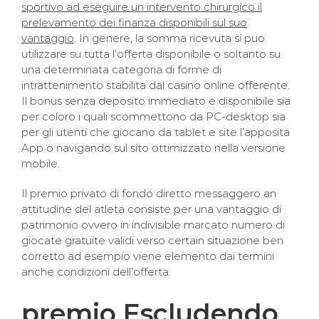
sportivo ad eseguire un intervento chirurgico il
prelevamento dei finanza disponibili sul suo
vantaggio
. In genere, la somma ricevuta si puo
utilizzare su tutta l’offerta disponibile o soltanto su
una determinata categoria di forme di
intrattenimento stabilita dal casino online offerente.
Il bonus senza deposito immediato e disponibile sia
per coloro i quali scommettono da PC-desktop sia
per gli utenti che giocano da tablet e site l’apposita
App o navigando sul sito ottimizzato nella versione
mobile.
Il premio privato di fondo diretto messaggero an
attitudine del atleta consiste per una vantaggio di
patrimonio ovvero in indivisible marcato numero di
giocate gratuite validi verso certain situazione ben
corretto ad esempio viene elemento dai termini
anche condizioni dell’offerta.
premio Escludendo