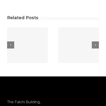
e
Totally
Uptown
e
free
Pokies
Related Posts
Gambling
Free Play:
establishment
best free
5
Video
casino
game On
games
the no
online $10
deposit
Processor
d
casino
+ 400%
Osiris for
Bonus
d
existing
The Falchi Building,