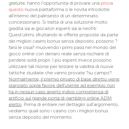
gratuite, hanno l’opportunita di provare una
prova
questo
nuova piattaforma o le novita introdotte
all’interno del palinsesto di un determinato
concessionario. Si tratta di una soluzione molto
gradita sia ai giocatori esperti sia ai neofiti.
Quest’ultimi, sfruttando le offerte proposte da parte
dei migliori casino bonus senza deposito, possono ?
farsi le ossa? muovendo i primi passi nel mondo del
gioco online con denaro reale senza rischiare di
perdere soldi propri. I piu esperti invece possono
utilizzare tali risorse per testare la validita di nuove
tattiche studiate che vanno provate ?su campo?.
Normalmente, il premio privato di base diretto viene
stanziato sopra favore dell’utente ad esempio non
ha in nessun caso aperto indivis competenza di
artificio sul grande porta di gambling online ADM
eletto
. Prima di entrare nel dettaglio sull’argomento,
vediamo quali sono i casino con i migliori bonus
senza deposito del momento.