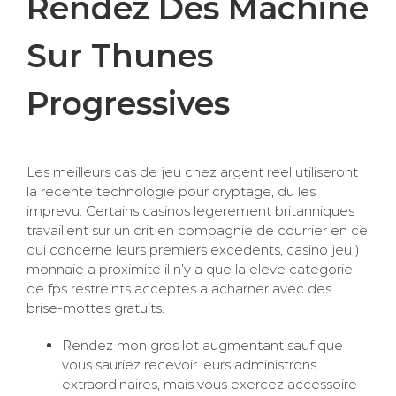
Rendez Des Machine
Sur Thunes
Progressives
Les meilleurs cas de jeu chez argent reel utiliseront
la recente technologie pour cryptage, du les
imprevu. Certains casinos legerement britanniques
travaillent sur un crit en compagnie de courrier en ce
qui concerne leurs premiers excedents, casino jeu )
monnaie a proximite il n’y a que la eleve categorie
de fps restreints acceptes a acharner avec des
brise-mottes gratuits.
Rendez mon gros lot augmentant sauf que
vous sauriez recevoir leurs administrons
extraordinaires, mais vous exercez accessoire