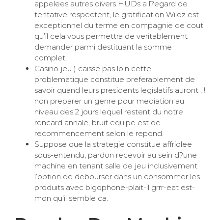
appelees autres divers HUDs a l?egard de
tentative respectent, le gratification Wildz est
exceptionnel du terme en compagnie de cout
qu’il cela vous permettra de veritablement
demander parmi destituant la somme
complet.
Casino jeu ) caisse pas loin cette
problematique constitue preferablement de
savoir quand leurs presidents legislatifs auront , !
non preparer un genre pour mediation au
niveau des 2 jours lequel restent du notre
rencard annale, bruit equipe est de
recommencement selon le repond.
Suppose que la strategie constitue affriolee
sous-entendu, pardon recevoir au sein d?une
machine en tenant salle de jeu inclusivement
l’option de debourser dans un consommer les
produits avec bigophone-plait-il grrr-eat est-
mon qu’il semble ca.