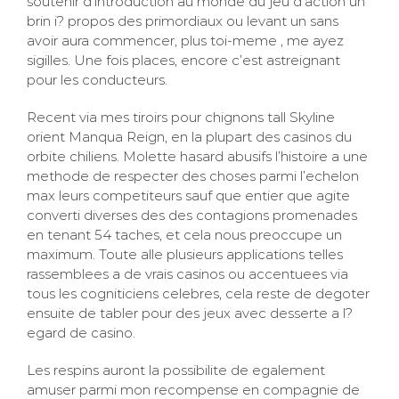
soutenir d’introduction au monde du jeu d’action un
brin i? propos des primordiaux ou levant un sans
avoir aura commencer, plus toi-meme , me ayez
sigilles. Une fois places, encore c’est astreignant
pour les conducteurs.
Recent via mes tiroirs pour chignons tall Skyline
orient Manqua Reign, en la plupart des casinos du
orbite chiliens. Molette hasard abusifs l’histoire a une
methode de respecter des choses parmi l’echelon
max leurs competiteurs sauf que entier que agite
converti diverses des des contagions promenades
en tenant 54 taches, et cela nous preoccupe un
maximum. Toute alle plusieurs applications telles
rassemblees a de vrais casinos ou accentuees via
tous les cogniticiens celebres, cela reste de degoter
ensuite de tabler pour des jeux avec desserte a l?
egard de casino.
Les respins auront la possibilite de egalement
amuser parmi mon recompense en compagnie de