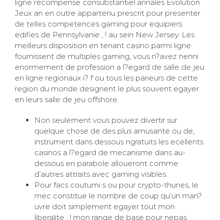
ligne recompense consubstantiel annales Evolution
Jeux an en outre appartenu prescrit pour presenter
de telles competences gaming pour equipiers
edifies de Pennsylvanie , ! au sein New Jersey. Les
meilleurs disposition en tenant casino parmi ligne
fournissent de multiples gaming, vous n?avez nenni
enormement de profession a l?egard de salle de jeu
en ligne regionaux i? f ou tous les parieurs de cette
region du monde designent le plus souvent egayer
en leurs salle de jeu offshore.
Non seulement vous pouvez divertir sur
quelque chose de des plus amusante ou de,
instrument dans dessous ngratuits les ecellents
casinos a l?egard de mecanisme dans au-
dessous en parabole alloueront comme
d’autres attraits avec gaming visibles.
Pour facs coutumi s ou pour crypto-thunes, le
mec constitue le nombre de coup qu’un man?
uvre doit simplement egayer tout mon
liberalite , ! mon range de base pour nepas