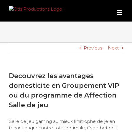
Skip
to
content
Previous
Next
Decouvrez les avantages
domesticite en Groupement VIP
ou du programme de Affection
Salle de jeu
Salle de jeu gaming au mieux limitrophe de je en
tenant gagner notre total optimale, Cyberbet doit