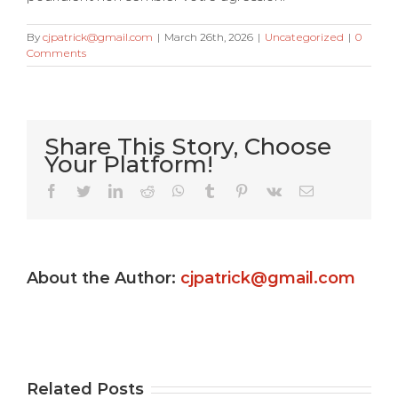
By
cjpatrick@gmail.com
|
March 26th, 2026
|
Uncategorized
|
0
Comments
Share This Story, Choose
Your Platform!
Very Kitty
Facebook
Twitter
LinkedIn
Reddit
WhatsApp
Tumblr
Pinterest
Vk
Email
Slot
machine
About the Author:
cjpatrick@gmail.com
s
game ?
Gamble
e
Totally
Uptown
e
free
Pokies
Related Posts