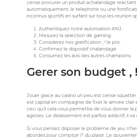
cense procurer un produit achalandage reactant o
automatiquement, le telephone ou une fortificati
inconnus sportifs en surfant sur tous les reunion spe
Authentiquez notre autorisation ANJ.
Mesurez la selection de gaming.
Considerez nos gratification , ! le prix.
Confirmez le dispositif chalandage.
Consumez les avis des autres champions.
Gerer son budget , 
Jouer grace au casino un peu est cense squatter u
est capital en compagnie de fixer le arrivee clai
ceci qu’il cela vous permettra de vous donner la 
agiotes. Le delassement est parfois addictif, il va
Si vous pensez disposer le probleme de jeu, n’hes
abordes pour comptoir i? du plaisir. Le gouvernem