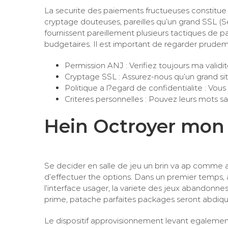
La securite des paiements fructueuses constitu
cryptage douteuses, pareilles qu’un grand SSL (Se
fournissent pareillement plusieurs tactiques de p
budgetaires. Il est important de regarder prudem
Permission ANJ : Verifiez toujours ma validit
Cryptage SSL : Assurez-nous qu’un grand si
Politique a l?egard de confidentialite : V
Criteres personnelles : Pouvez leurs mots sau
Hein Octroyer mon 
Se decider en salle de jeu un brin va ap comme a
d’effectuer the options. Dans un premier temps, 
l’interface usager, la variete des jeux abandonn
prime, patache parfaites packages seront abdique
Le dispositif approvisionnement levant egaleme