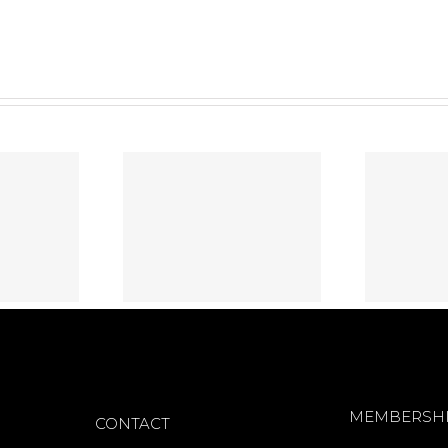
Crazy
ptown
Panda on
ies Free
the web
y: best
slot
e casino
opinion, a
ames
position
ine $10
because of
cessor +
the
400%
gambling
onus
site
MEMBERSH
CONTACT
Aristocrat