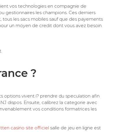
loient vos technologies en compagnie de
 ou gestionnaires les champions. Ces derniers
it, tous les sacs mobiles sauf que des payements
 pour un moyen de credit dont vous avez besoin.
.
rance ?
 options vivent i? prendre du speculation afin
J dispos. Ensuite, calibrez la categorie avec
onvenablement vos conditions formatrices les
tten casino site officiel
salle de jeu en ligne est