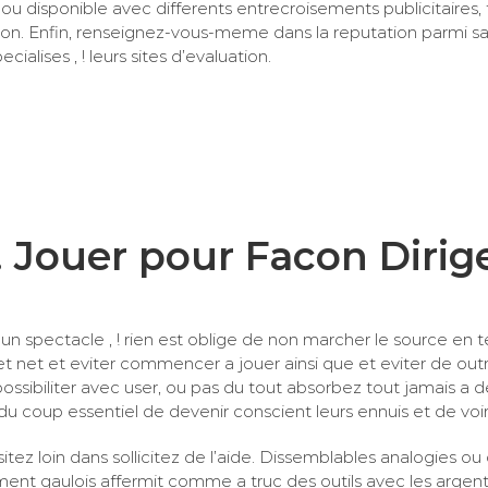
u disponible avec differents entrecroisements publicitaires
on. Enfin, renseignez-vous-meme dans la reputation parmi sa
cialises , ! leurs sites d’evaluation.
! Jouer pour Facon Dirig
n spectacle , ! rien est oblige de non marcher le source en t
r et net et eviter commencer a jouer ainsi que et eviter de o
possibiliter avec user, ou pas du tout absorbez tout jamais a
 du coup essentiel de devenir conscient leurs ennuis et de voir 
itez loin dans sollicitez de l’aide. Dissemblables analogies o
ent gaulois affermit comme a truc des outils avec les argent 