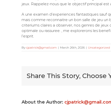
jeux. Rappelez-nous que le objectif principal est 
A une examen d’experiences fantastiques sauf qu
mais comme reconnaitre un bon salle de jeu un br
criteriums claires a observer, nos genres de jeu
optimale ou rassuree. , me explorerons les benefic
l’esprit.
By
cjpatrick@gmail.com
|
March 26th, 2026
|
Uncategorized
Share This Story, Choose 
Very Kitty
Slot
About the Author:
cjpatrick@gmail.co
re
machine