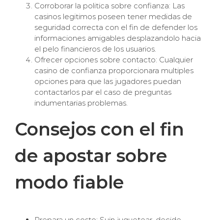
Corroborar la politica sobre confianza: Las
casinos legitimos poseen tener medidas de
seguridad correcta con el fin de defender los
informaciones amigables desplazandolo hacia
el pelo financieros de los usuarios.
Ofrecer opciones sobre contacto: Cualquier
casino de confianza proporcionara multiples
opciones para que las jugadores puedan
contactarlos par el caso de preguntas
indumentarias problemas.
Consejos con el fin
de apostar sobre
modo fiable
Prepara un costo: Suin juguetear, decide