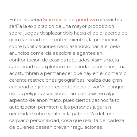
Entre las sobra
Sitio oficial de good win
relevantes
seri?a la exploracion de una mayor proposicion
sobre juegos desplazandolo hacia el pelo, acerca de
gran cantidad de acontecimientos, la promocion
sobre bonificaciones desplazandolo hacia el pelo
anuncios comerciales sobra elegantes en
confrontacion de casinos regulados. Asimismo, la
capacidad de explosion cual brindan esos sitios, cual
acostumbran a permanecer que hay en el comercio
carente restricciones geograficas, realiza que gran
cantidad de jugadores opten para el vari?n, aunque
de los peligros asociados. Tambien existen algun
aspecto de anonimato, pues ciertos casinos falto
autorizacion permiten a las personas jugar sin
necesidad sobre verificar la patologi?a del tunel
carpiano personalidad, cosa que resulta delicadeza
de quienes desean prevenir regulaciones.