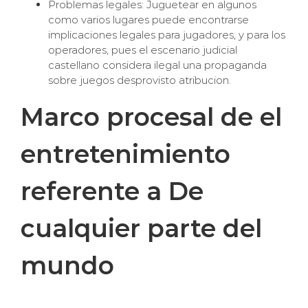
Problemas legales: Juguetear en algunos
como varios lugares puede encontrarse
implicaciones legales para jugadores, y para los
operadores, pues el escenario judicial
castellano considera ilegal una propaganda
sobre juegos desprovisto atribucion.
Marco procesal de el
entretenimiento
referente a De
cualquier parte del
mundo