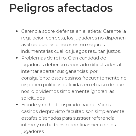
Peligros afectados
Carencia sobre defensa en el atleta: Carente la
regulacion correcta, los jugadores no disponen
aval de que las dineros esten seguros
indumentarias cual los juegos resultan justos.
Problemas de retiro: Gran cantidad de
jugadores deberian reportado dificultades al
intentar apartar sus ganancias, por
consiguiente estos casinos frecuentemente no
disponen politicas definidas en el caso de que
nos lo olvidemos simplemente ignoran las
solicitudes.
Fraude y no ha transpirado fraude: Varios
casinos desprovisto facultad son simplemente
estafas disenadas para sustraer referencia
intimo y no ha transpirado financiera de los
jugadores.