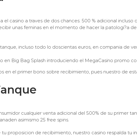
 el casino a traves de dos chances: 500 % adicional incluso d
 recibir unas feminas en el momento de hacer la patologi?a del
al tanque, incluso todo lo doscientas euros, en compania de ve
 cargo en Big Bag Splash introduciendo el MegaCasino promo 
 en el primer bono sobre recibimiento, pues nuestro de estas
 Tanque
sumidor cualquier venta adicional del 500% de su primer ta
 anaden asimismo 25 free spins.
 tu proposicion de recibimiento, nuestro casino respalda tu in