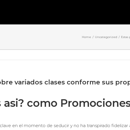
Home
/
Uncategorized
/
Estas
bre variados clases conforme sus pro
 asi? como Promociones
lave en el momento de seducir y no ha transpirado fidelizar a