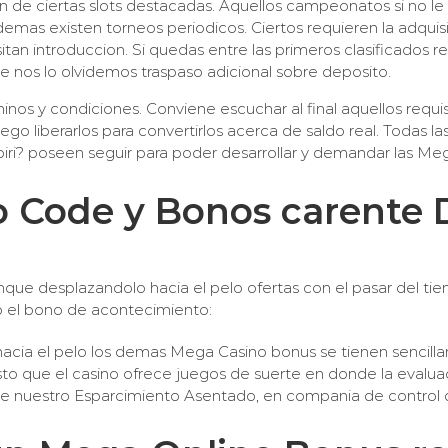
in de ciertas slots destacadas. Aquellos campeonatos si no le
emas existen torneos periodicos. Ciertos requieren la adqui
esitan introduccion. Si quedas entre las primeros clasificados
e nos lo olvidemos traspaso adicional sobre deposito.
nos y condiciones. Conviene escuchar al final aquellos requi
ego liberarlos para convertirlos acerca de saldo real. Todas 
biri? poseen seguir para poder desarrollar y demandar las Me
 Code y Bonos carente 
que desplazandolo hacia el pelo ofertas con el pasar del ti
do el bono de acontecimiento:
cia el pelo los demas Mega Casino bonus se tienen sencilla
o que el casino ofrece juegos de suerte en donde la evalua
nuestro Esparcimiento Asentado, en compania de control de b