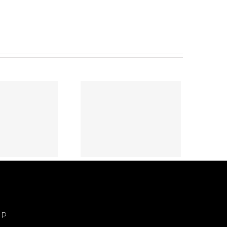
Indian
Dreaming
Amazing
Short
casino
grosvenor
$100 free
spins
Affects
Gambling
IP