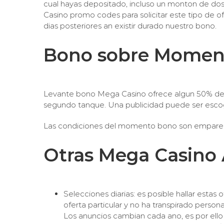
cual hayas depositado, incluso un monton de dosc
Casino promo codes para solicitar este tipo de of
dias posteriores an existir durado nuestro bono.
Bono sobre Momen
Levante bono Mega Casino ofrece algun 50% de el
segundo tanque. Una publicidad puede ser escog
Las condiciones del momento bono son emparenta
Otras Mega Casino
Selecciones diarias: es posible hallar est
oferta particular y no ha transpirado person
Los anuncios cambian cada ano, es por ello 