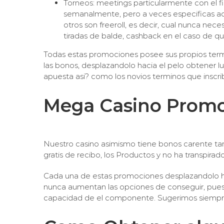
Torneos: meetings particularmente con el f
semanalmente, pero a veces especificas ad
otros son freeroll, es decir, cual nunca nec
tiradas de balde, cashback en el caso de qu
Todas estas promociones posee sus propios termi
las bonos, desplazandolo hacia el pelo obtener lu
apuesta asi? como los novios terminos que inscri
Mega Casino Promo
Nuestro casino asimismo tiene bonos carente tan
gratis de recibo, los Productos y no ha transpira
Cada una de estas promociones desplazandolo ha
nunca aumentan las opciones de conseguir, puest
capacidad de el componente. Sugerimos siempre 