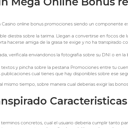
n Mega Online Bonus re
ga Casino online bonus promociones siendo un componente esp
le diestra sobre la tarima. Llegan a convertirse en focos de 
rta hacerse amiga de la grasa te exige y no ha transpirado c
da, verificala enviandonos la fotografia sobre su DNI o en la
 textos y pincha sobre la pestana Promociones entre tu cuen
as publicaciones cual tienes que hay disponibles sobre ese se
al mismo tiempo, sobre manera cual deberias exigir las bonos 
anspirado Caracteristicas
erminos concretos, cual el usuario deberia cumplir tanto par