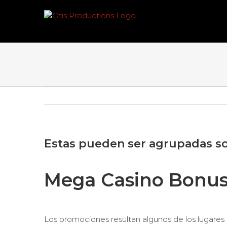
Skip
to
content
Estas pueden ser agrupadas so
Mega Casino Bonus
Los promociones resultan algunos de los lugares c