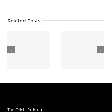
Gamble
e
Totally
Uptown
e
free
Pokies
Related Posts
Gambling
Free Play:
establishment
best free
5
Video
casino
game On
games
the no
online $10
deposit
Processor
d
casino
+ 400%
Osiris for
Bonus
d
existing
The Falchi Building,