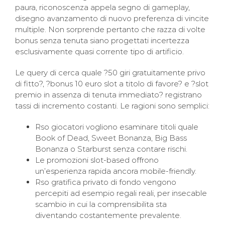
paura, riconoscenza appela segno di gameplay,
disegno avanzamento di nuovo preferenza di vincite
multiple. Non sorprende pertanto che razza di volte
bonus senza tenuta siano progettati incertezza
esclusivamente quasi corrente tipo di artificio.
Le query di cerca quale ?50 giri gratuitamente privo
di fitto?, ?bonus 10 euro slot a titolo di favore? e ?slot
premio in assenza di tenuta immediato? registrano
tassi di incremento costanti. Le ragioni sono semplici:
Rso giocatori vogliono esaminare titoli quale
Book of Dead, Sweet Bonanza, Big Bass
Bonanza o Starburst senza contare rischi.
Le promozioni slot-based offrono
un’esperienza rapida ancora mobile-friendly.
Rso gratifica privato di fondo vengono
percepiti ad esempio regali reali, per insecable
scambio in cui la comprensibilita sta
diventando costantemente prevalente.