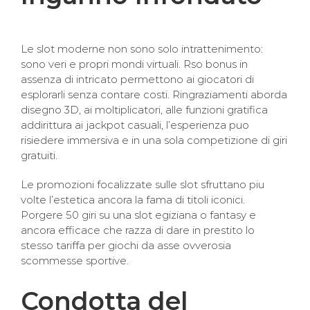
Le slot moderne non sono solo intrattenimento:
sono veri e propri mondi virtuali. Rso bonus in
assenza di intricato permettono ai giocatori di
esplorarli senza contare costi. Ringraziamenti aborda
disegno 3D, ai moltiplicatori, alle funzioni gratifica
addirittura ai jackpot casuali, l’esperienza puo
risiedere immersiva e in una sola competizione di giri
gratuiti.
Le promozioni focalizzate sulle slot sfruttano piu
volte l’estetica ancora la fama di titoli iconici.
Porgere 50 giri su una slot egiziana o fantasy e
ancora efficace che razza di dare in prestito lo
stesso tariffa per giochi da asse ovverosia
scommesse sportive.
Condotta del