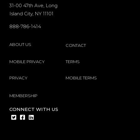
31-00 47th Ave, Long
players
Island City, NY 11101
s
internet
888-786-1414
by
Microgaming
ABOUT US
CONTACT
MOBILE PRIVACY
TERMS
PRIVACY
MOBILE TERMS
MEMBERSHIP
CONNECT WITH US