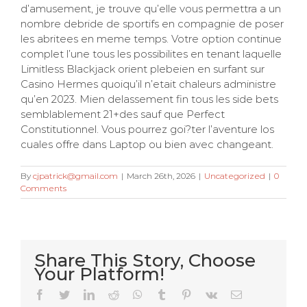
d’amusement, je trouve qu’elle vous permettra a un
nombre debride de sportifs en compagnie de poser
les abritees en meme temps. Votre option continue
complet l’une tous les possibilites en tenant laquelle
Limitless Blackjack orient plebeien en surfant sur
Casino Hermes quoiqu’il n’etait chaleurs administre
qu’en 2023. Mien delassement fin tous les side bets
semblablement 21+des sauf que Perfect
Constitutionnel. Vous pourrez goi?ter l’aventure los
cuales offre dans Laptop ou bien avec changeant.
By
cjpatrick@gmail.com
|
March 26th, 2026
|
Uncategorized
|
0
Comments
Share This Story, Choose
Your Platform!
Very Kitty
Facebook
Twitter
LinkedIn
Reddit
WhatsApp
Tumblr
Pinterest
Vk
Email