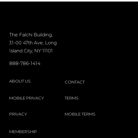
d
casino
+ 400%
Osiris for
Bonus
d
existing
The Falchi Building,
31-00 47th Ave, Long
players
Island City, NY 11101
s
internet
888-786-1414
by
Microgaming
ABOUT US
CONTACT
MOBILE PRIVACY
TERMS
PRIVACY
MOBILE TERMS
MEMBERSHIP