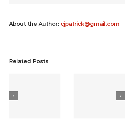
Slot
machine
About the Author:
cjpatrick@gmail.com
s
game ?
Gamble
e
Totally
Uptown
e
free
Pokies
Related Posts
Gambling
Free Play:
establishment
best free
5
Video
casino
game On
games
the no
online $10
deposit
Processor