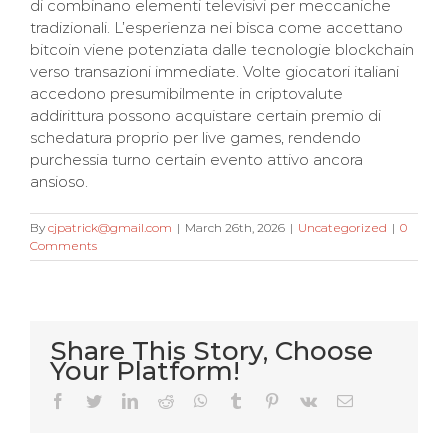
di combinano elementi televisivi per meccaniche
tradizionali. L’esperienza nei bisca come accettano
bitcoin viene potenziata dalle tecnologie blockchain
verso transazioni immediate. Volte giocatori italiani
accedono presumibilmente in criptovalute
addirittura possono acquistare certain premio di
schedatura proprio per live games, rendendo
purchessia turno certain evento attivo ancora
ansioso.
By
cjpatrick@gmail.com
|
March 26th, 2026
|
Uncategorized
|
0
Comments
Share This Story, Choose
Your Platform!
Very Kitty
Facebook
Twitter
LinkedIn
Reddit
WhatsApp
Tumblr
Pinterest
Vk
Email
Slot