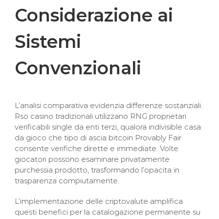
Considerazione ai
Sistemi
Convenzionali
L’analisi comparativa evidenzia differenze sostanziali.
Rso casino tradizionali utilizzano RNG proprietari
verificabili single da enti terzi, qualora indivisible casa
da gioco che tipo di ascia bitcoin Provably Fair
consente verifiche dirette e immediate. Volte
giocatori possono esaminare privatamente
purchessia prodotto, trasformando l’opacita in
trasparenza compiutamente.
L’implementazione delle criptovalute amplifica
questi benefici per la catalogazione permanente su