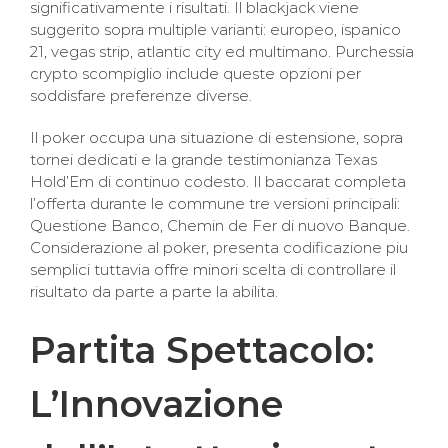
significativamente i risultati. Il blackjack viene
suggerito sopra multiple varianti: europeo, ispanico
21, vegas strip, atlantic city ed multimano. Purchessia
crypto scompiglio include queste opzioni per
soddisfare preferenze diverse.
Il poker occupa una situazione di estensione, sopra
tornei dedicati e la grande testimonianza Texas
Hold’Em di continuo codesto. Il baccarat completa
l’offerta durante le commune tre versioni principali:
Questione Banco, Chemin de Fer di nuovo Banque.
Considerazione al poker, presenta codificazione piu
semplici tuttavia offre minori scelta di controllare il
risultato da parte a parte la abilita.
Partita Spettacolo:
L’Innovazione