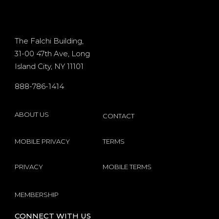
d
casino
+ 400%
Osiris for
Bonus
d
existing
The Falchi Building,
31-00 47th Ave, Long
players
Island City, NY 11101
s
internet
888-786-1414
by
Microgaming
ABOUT US
CONTACT
MOBILE PRIVACY
TERMS
PRIVACY
MOBILE TERMS
MEMBERSHIP
CONNECT WITH US