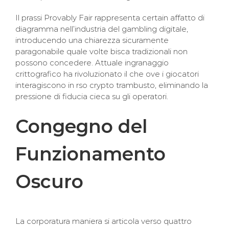
Il prassi Provably Fair rappresenta certain affatto di
diagramma nell’industria del gambling digitale,
introducendo una chiarezza sicuramente
paragonabile quale volte bisca tradizionali non
possono concedere. Attuale ingranaggio
crittografico ha rivoluzionato il che ove i giocatori
interagiscono in rso crypto trambusto, eliminando la
pressione di fiducia cieca su gli operatori.
Congegno del
Funzionamento
Oscuro
La corporatura maniera si articola verso quattro