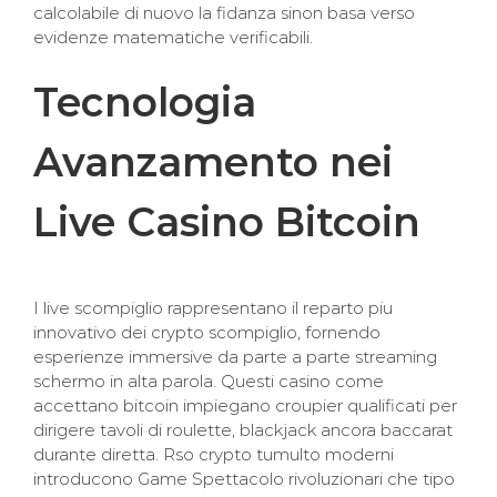
calcolabile di nuovo la fidanza sinon basa verso
evidenze matematiche verificabili.
Tecnologia
Avanzamento nei
Live Casino Bitcoin
I live scompiglio rappresentano il reparto piu
innovativo dei crypto scompiglio, fornendo
esperienze immersive da parte a parte streaming
schermo in alta parola. Questi casino come
accettano bitcoin impiegano croupier qualificati per
dirigere tavoli di roulette, blackjack ancora baccarat
durante diretta. Rso crypto tumulto moderni
introducono Game Spettacolo rivoluzionari che tipo