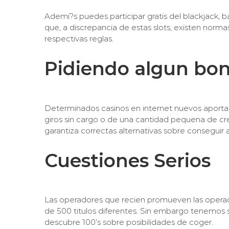
Ademi?s puedes participar gratis del blackjack, 
que, a discrepancia de estas slots, existen nor
respectivas reglas.
Pidiendo algun bon
Determinados casinos en internet nuevos aportan
giros sin cargo o de una cantidad pequena de cr
garantiza correctas alternativas sobre consegui
Cuestiones Serios
Las operadores que recien promueven las operac
de 500 titulos diferentes. Sin embargo tenemos s
descubre 100’s sobre posibilidades de coger.