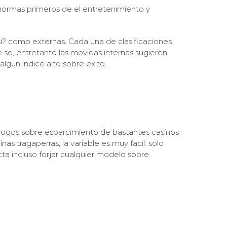
 normas primeros de el entretenimiento y
si? como externas. Cada una de clasificaciones
 se, entretanto las movidas internas sugieren
lgun indice alto sobre exito.
talogos sobre esparcimiento de bastantes casinos
as tragaperras, la variable es muy facil: solo
ta incluso forjar cualquier modelo sobre