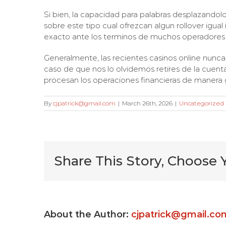
Si bien, la capacidad para palabras desplazando
sobre este tipo cual ofrezcan algun rollover igu
exacto ante los terminos de muchos operadores 
Generalmente, las recientes casinos online nunca 
caso de que nos lo olvidemos retires de la cuenta
procesan los operaciones financieras de manera g
By
cjpatrick@gmail.com
|
March 26th, 2026
|
Uncategorized
Share This Story, Choose 
Very Kitty
Slot
About the Author:
cjpatrick@gmail.co
re