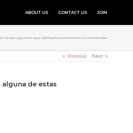
ABOUT US
CONTACT US
JOIN
 del tiempo alguna de estas clasificaciones anteriormente mencionadas
Previous
Next
o alguna de estas