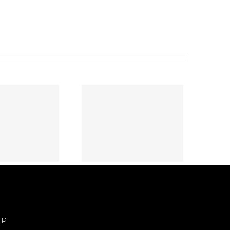
Indian
Dreaming
Amazing
Short
casino
grosvenor
$100 free
spins
Affects
Gambling
IP