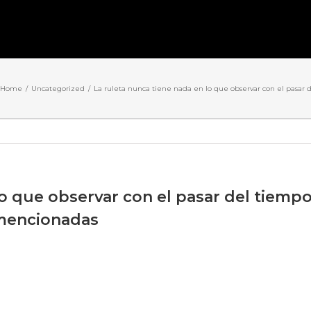
Home
/
Uncategorized
/
La ruleta nunca tiene nada en lo que observar con el pasar
lo que observar con el pasar del tiemp
 mencionadas