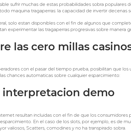
sible sufrir muchas de estas probabilidades sobra populares
 todo maquina tragaperras: la capacidad de invertir decenas s
eral, solo estan disponibles con el fin de algunos que compl
an experimentar las tragaperras progresivas sobre manera gr
e las cero millas casino
operadores con el pasar del tiempo prueba, posibilitan que lo
 las chances automaticas sobre cualquier esparcimiento:
 interpretacion demo
nternet resultan incluidas con el fin de que los consumidore
parcimiento. En el caso de los slots, por ejemplo, es de mu
or valiosos, Scatters, comodines y no ha transpirado sobra.