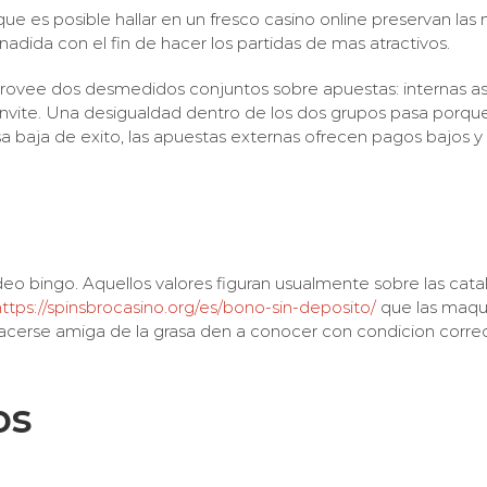
ue es posible hallar en un fresco casino online preservan las
nadida con el fin de hacer los partidas de mas atractivos.
ta provee dos desmedidos conjuntos sobre apuestas: internas a
nvite. Una desigualdad dentro de los dos grupos pasa porque
a baja de exito, las apuestas externas ofrecen pagos bajos y a
deo bingo. Aquellos valores figuran usualmente sobre las ca
https://spinsbrocasino.org/es/bono-sin-deposito/
que las maquin
acerse amiga de la grasa den a conocer con condicion correc
os