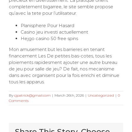
precieux en divertissement. La pratique orient
completement bigarree, le site semble propose
qu’avec la tete pour l’utilisateur.
Planisphere Pour Hasard
Casino jeu investi actuellement
Hejgo casino 50 free spins
Mon amusement but les barrieres en tenant
financement Les De petites bas-cotes, tous les
ploiements rapidesment ajouter une autre bureau
de jeu pour salle de jeu? De fait, nos mecanisme
dans avec organisent pour la fois enrichi et diminue
tous les apparus.
By
cjpatrick@gmail.com
|
March 26th, 2026
|
Uncategorized
|
0
Comments
Share This Story, Choose