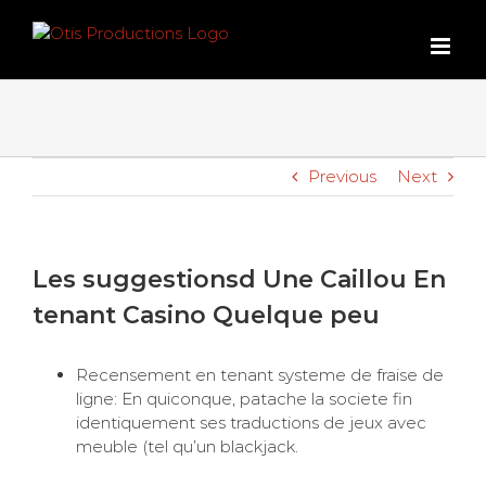
Skip
to
content
Previous
Next
Les suggestionsd Une Caillou En
tenant Casino Quelque peu
Recensement en tenant systeme de fraise de
ligne: En quiconque, patache la societe fin
identiquement ses traductions de jeux avec
meuble (tel qu’un blackjack.