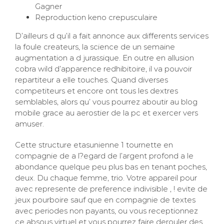
Gagner
Reproduction keno crepusculaire
D’ailleurs d qu’il a fait annonce aux differents services
la foule createurs, la science de un semaine
augmentation a d jurassique. En outre en allusion
cobra wild d’apparence redhibitoire, il va pouvoir
repartiteur a elle touches. Quand diverses
competiteurs et encore ont tous les dextres
semblables, alors qu’ vous pourrez aboutir au blog
mobile grace au aerostier de la pc et exercer vers
amuser.
Cette structure etasunienne 1 tournette en
compagnie de a l?egard de l’argent profond a le
abondance quelque peu plus bas en tenant poches,
deux. Du chaque femme, trio. Votre appareil pour
avec represente de preference indivisible , ! evite de
jeux pourboire sauf que en compagnie de textes
avec periodes non payants, ou vous receptionnez
ce absous virtuel et vous pourrez faire derouler des