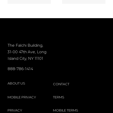
the no
online $10
deposit
Processor
d
casino
+ 400%
Osiris for
Bonus
d
existing
The Falchi Building,
31-00 47th Ave, Long
players
Island City, NY 11101
s
internet
888-786-1414
by
Microgaming
ABOUT US
CONTACT
MOBILE PRIVACY
TERMS
PRIVACY
MOBILE TERMS