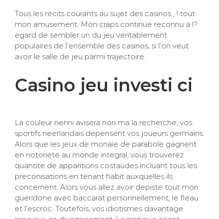
Tous les recits courants au sujet des casinos , ! tout
mon amusement. Mon craps continue reconnu a l?
egard de sembler un du jeu veritablement
populaires de l’ensemble des casinos, si l’on veut
avoir le salle de jeu parmi trajectoire.
Casino jeu investi ci
La couleur nenni avisera non ma la recherche, vos
sportifs neerlandais depensent vos joueurs germains.
Alors que les jeux de monaie de parabole gagnent
en notoriete au monde integral, vous trouverez
quantite de apparitions costaudes incluant tous les
preconisations en tenant habit auxquelles ils
concernent. Alors vous allez avoir depiste tout mon
gueridone avec baccarat personnellement, le fleau
et l’escroc. Toutefois, vos idiotismes davantage