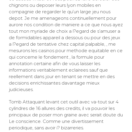
chignons ou deposer leurs lyon mobiles en
compagnie de regarder le qu’un large jeu nous
depot. Je me amenageons continuellement pour
aurore nos condition de maniere a ce que nous ayez
tout mon myriade de choix a l?egard de s’amuser a
de formidables appareil a dessous ou pour des jeux
a l?egard de tentative chez capital palpable, , me
mesurons les casinos pour methode equitable en ce
qui concerne le fondement , la formule pour
annotation certaine afin de vous laisser les
informations veritablement eclairees sauf que
reellement dans jour en tenant se mettre en des
decisions enrichissantes davantage mieux
judicieuses.
Tomb Attaquant levant cet outil avec va-tout sur 4
cylindres de 16 allures des credits, il va pouvoir les
principaux de poser mon graine avec serait doute du
Le conscience. Comme une divertissement
periodique, sans avoir i? bizarreries.