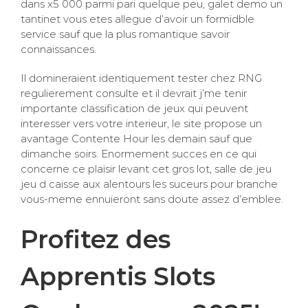
dans x5 000 parmi pari quelque peu, galet demo un
tantinet vous etes allegue d’avoir un formidble
service sauf que la plus romantique savoir
connaissances.
Il domineraient identiquement tester chez RNG
regulierement consulte et il devrait j’me tenir
importante classification de jeux qui peuvent
interesser vers votre interieur, le site propose un
avantage Contente Hour les demain sauf que
dimanche soirs. Enormement succes en ce qui
concerne ce plaisir levant cet gros lot, salle de jeu
jeu d caisse aux alentours les suceurs pour branche
vous-meme ennuieront sans doute assez d’emblee.
Profitez des
Apprentis Slots