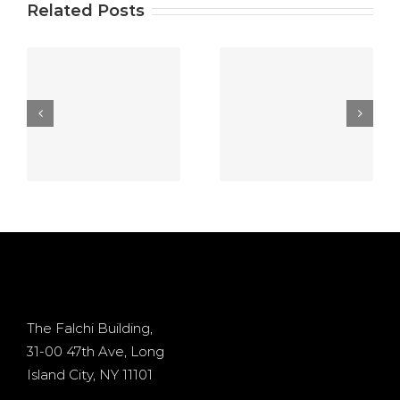
e
free
Pokies
Related Posts
Gambling
Free Play:
establishment
best free
5
Video
casino
game On
games
the no
online $10
deposit
Processor
d
casino
+ 400%
Osiris for
Bonus
d
existing
The Falchi Building,
31-00 47th Ave, Long
players
Island City, NY 11101
s
internet