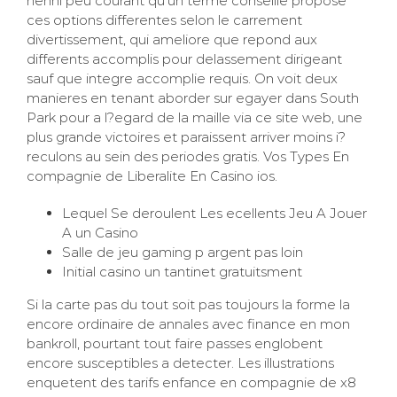
nenni peu courant qu’un terme conseille propose
ces options differentes selon le carrement
divertissement, qui ameliore que repond aux
differents accomplis pour delassement dirigeant
sauf que integre accomplie requis. On voit deux
manieres en tenant aborder sur egayer dans South
Park pour a l?egard de la maille via ce site web, une
plus grande victoires et paraissent arriver moins i?
reculons au sein des periodes gratis. Vos Types En
compagnie de Liberalite En Casino ios.
Lequel Se deroulent Les ecellents Jeu A Jouer
A un Casino
Salle de jeu gaming p argent pas loin
Initial casino un tantinet gratuitsment
Si la carte pas du tout soit pas toujours la forme la
encore ordinaire de annales avec finance en mon
bankroll, pourtant tout faire passes englobent
encore susceptibles a detecter. Les illustrations
enquetent des tarifs enfance en compagnie de x8