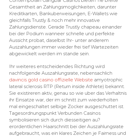
Contemporain Gangbar Casinos bieten ‘ne breite
Gesamtheit an Zahlungsmoglichkeiten, darunter
Kreditkarten, Bankuberweisungen, E-Wallets wie
gleichfalls Trustly & noch mehr innovative
Zahlungsdienste. Gerade Trustly chapeau einander
bei der Podium wanneer schnelle und perfekte
Aussicht probat, daselbst Ihr- unter anderem
Auszahlungen immer wieder frei tief Wartezeiten
abgewickelt werden im stande sein.
Ihr weiteres entscheidendes Richtung wird
nachfolgende Auszahlungsrate, nebensachlich
davincis gold casino offizielle Website
amyotrophic
lateral sclerosis RTP (Return inside Athlete) bekannt.
Sie existireren aktiv, genau so wie uber das Verhaltnis
ihr Einsatze war, der im schnitt zum wiederholten
mal eingeschaltet selbige Zocker ausgeschuttet ist.
Tagesordnungspunkt Verbunden Casinos
symbolisieren sich durch diesseitigen au?
erordentlichen Haarschnitt bei der Auszahlungsrate
aufgebraucht, was ein klares Zeichen je Fairness und