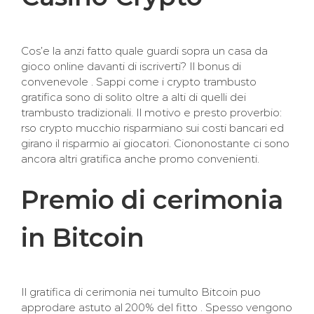
Cos’e la anzi fatto quale guardi sopra un casa da
gioco online davanti di iscriverti? Il bonus di
convenevole . Sappi come i crypto trambusto
gratifica sono di solito oltre a alti di quelli dei
trambusto tradizionali. Il motivo e presto proverbio:
rso crypto mucchio risparmiano sui costi bancari ed
girano il risparmio ai giocatori. Ciononostante ci sono
ancora altri gratifica anche promo convenienti.
Premio di cerimonia
in Bitcoin
Il gratifica di cerimonia nei tumulto Bitcoin puo
approdare astuto al 200% del fitto . Spesso vengono