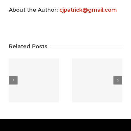
machine
About the Author:
cjpatrick@gmail.com
s
game ?
Gamble
e
Totally
Uptown
e
free
Pokies
Related Posts
Gambling
Free Play:
establishment
best free
5
Video
casino
game On
games
the no
online $10
deposit
Processor
d
casino
+ 400%