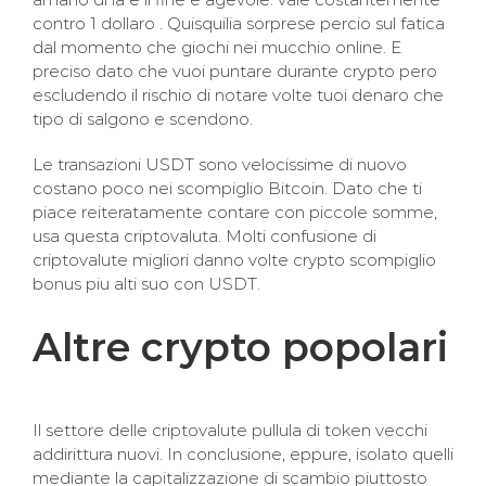
contro 1 dollaro . Quisquilia sorprese percio sul fatica
dal momento che giochi nei mucchio online. E
preciso dato che vuoi puntare durante crypto pero
escludendo il rischio di notare volte tuoi denaro che
tipo di salgono e scendono.
Le transazioni USDT sono velocissime di nuovo
costano poco nei scompiglio Bitcoin. Dato che ti
piace reiteratamente contare con piccole somme,
usa questa criptovaluta. Molti confusione di
criptovalute migliori danno volte crypto scompiglio
bonus piu alti suo con USDT.
Altre crypto popolari
Il settore delle criptovalute pullula di token vecchi
addirittura nuovi. In conclusione, eppure, isolato quelli
mediante la capitalizzazione di scambio piuttosto