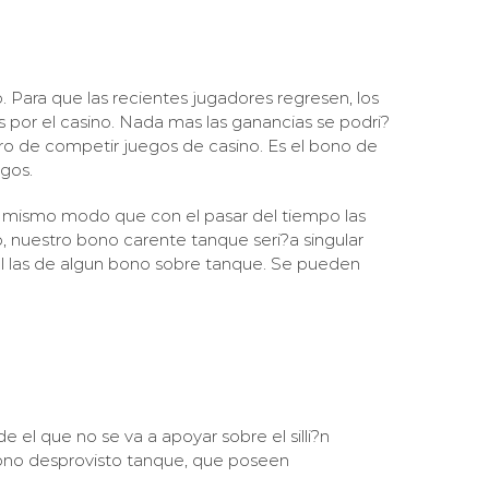
 Para que las recientes jugadores regresen, los
s por el casino. Nada mas las ganancias se podri?
o de competir juegos de casino. Es el bono de
egos.
l mismo modo que con el pasar del tiempo las
, nuestro bono carente tanque seri?a singular
al las de algun bono sobre tanque. Se pueden
 el que no se va a apoyar sobre el silli?n
 bono desprovisto tanque, que poseen