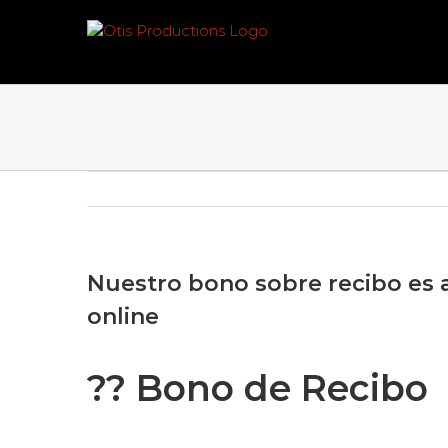
Skip
to
content
Nuestro bono sobre recibo es 
online
?? Bono de Recibo