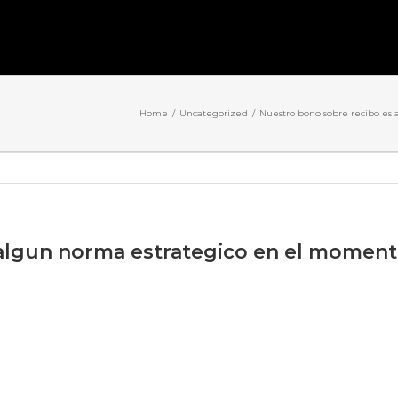
Home
/
Uncategorized
/
Nuestro bono sobre recibo es
algun norma estrategico en el moment