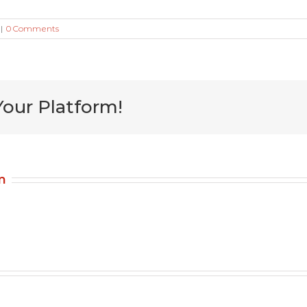
|
0 Comments
Your Platform!
m
Crazy
ptown
Panda on
ies Free
the web