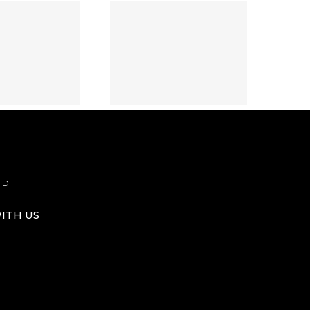
Short
casino
grosvenor
$100 free
spins
Affects
Gambling
IP
enterprise
ITH US