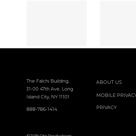
Gambling
 no
Pla
establishment
sit
fre
Video
o 15
g
game On
asino
onl
the no
 £a
Pro
deposit
and +
casino
e
B
The Falchi Building,
Osiris for
ABOUT US
red
31-00 47th Ave, Long
existing
MOBILE PRIVAC
Island City, NY 11101
y free
players
PRIVACY
888-786-1414
ns
internet by
Microgaming
©2019 Otis Productions.