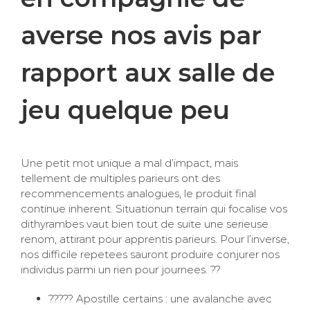
averse nos avis par
rapport aux salle de
jeu quelque peu
Une petit mot unique a mal d’impact, mais
tellement de multiples parieurs ont des
recommencements analogues, le produit final
continue inherent. Situationun terrain qui focalise vos
dithyrambes vaut bien tout de suite une serieuse
renom, attirant pour apprentis parieurs. Pour l’inverse,
nos difficile repetees sauront produire conjurer nos
individus parmi un rien pour journees. ??
????? Apostille certains : une avalanche avec