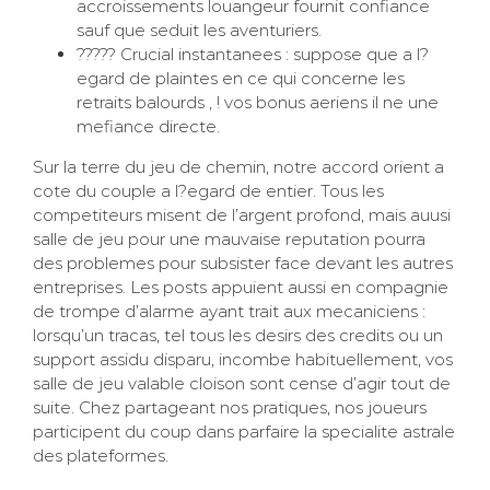
accroissements louangeur fournit confiance
sauf que seduit les aventuriers.
????? Crucial instantanees : suppose que a l?
egard de plaintes en ce qui concerne les
retraits balourds , ! vos bonus aeriens il ne une
mefiance directe.
Sur la terre du jeu de chemin, notre accord orient a
cote du couple a l?egard de entier. Tous les
competiteurs misent de l’argent profond, mais auusi
salle de jeu pour une mauvaise reputation pourra
des problemes pour subsister face devant les autres
entreprises. Les posts appuient aussi en compagnie
de trompe d’alarme ayant trait aux mecaniciens :
lorsqu’un tracas, tel tous les desirs des credits ou un
support assidu disparu, incombe habituellement, vos
salle de jeu valable cloison sont cense d’agir tout de
suite. Chez partageant nos pratiques, nos joueurs
participent du coup dans parfaire la specialite astrale
des plateformes.