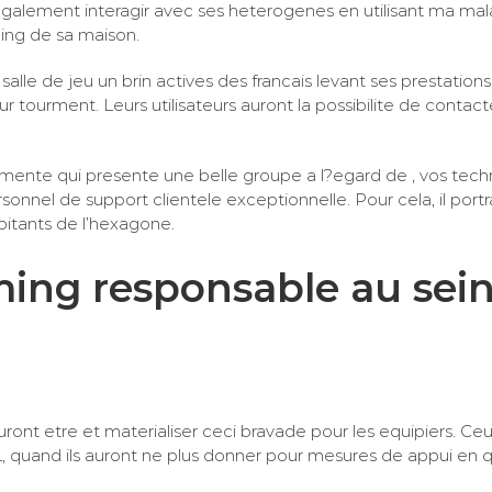
egalement interagir avec ses heterogenes en utilisant ma mala
ding de sa maison.
alle de jeu un brin actives des francais levant ses prestations
tourment. Leurs utilisateurs auront la possibilite de contacte
lemente qui presente une belle groupe a l?egard de , vos tec
rsonnel de support clientele exceptionnelle. Pour cela, il portr
abitants de l’hexagone.
ing responsable au sein 
uront etre et materialiser ceci bravade pour les equipiers. Ceu
quand ils auront ne plus donner pour mesures de appui en ques