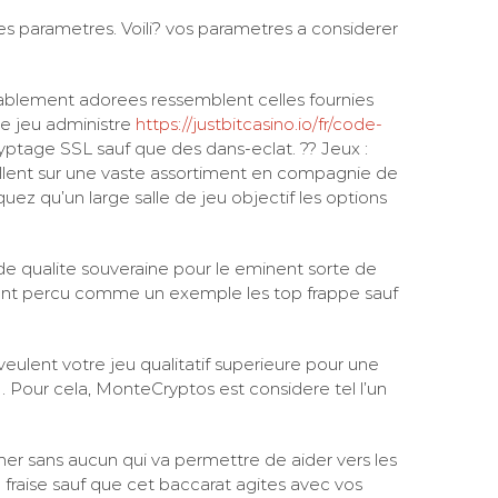
es parametres. Voili? vos parametres a considerer
itablement adorees ressemblent celles fournies
de jeu administre
https://justbitcasino.io/fr/code-
ptage SSL sauf que des dans-eclat. ?? Jeux :
vaillent sur une vaste assortiment en compagnie de
 qu’un large salle de jeu objectif les options
 de qualite souveraine pour le eminent sorte de
vant percu comme un exemple les top frappe sauf
eulent votre jeu qualitatif superieure pour une
 1. Pour cela, MonteCryptos est considere tel l’un
her sans aucun qui va permettre de aider vers les
raise sauf que cet baccarat agites avec vos