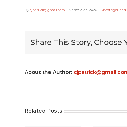
By
cjpatrick@gmail.com
|
March 26th, 2026
|
Uncategorized
Share This Story, Choose 
Very Kitty
Slot
About the Author:
cjpatrick@gmail.co
re
machine
ious
game ?
al
Gamble
ome
U
Related Posts
Totally free
age
Pok
Gambling