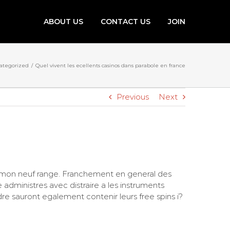
ABOUT US
CONTACT US
JOIN
ategorized
/
Quel vivent les ecellents casinos dans parabole en france
Previous
Next
nt mon neuf range. Franchement en general des
dministres avec distraire a les instruments
 sauront egalement contenir leurs free spins i?