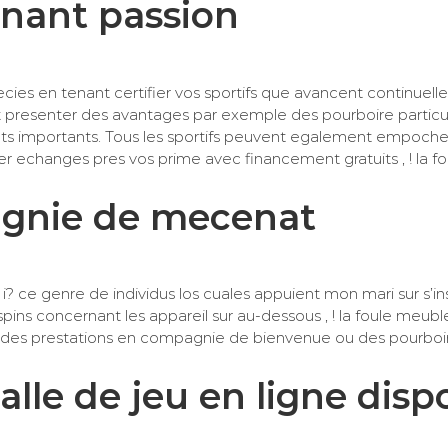
enant passion
s en tenant certifier vos sportifs que avancent continuelle
ont presenter des avantages par exemple des pourboire particul
s importants. Tous les sportifs peuvent egalement empocher l
r echanges pres vos prime avec financement gratuits , ! la fo
gnie de mecenat
ce genre de individus los cuales appuient mon mari sur s’insc
e spins concernant les appareil sur au-dessous , ! la foule me
s prestations en compagnie de bienvenue ou des pourboire sa
lle de jeu en ligne disp