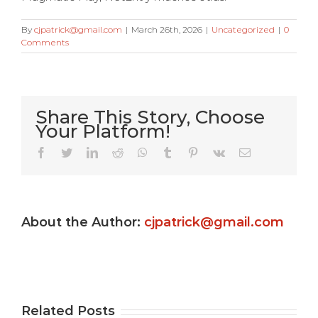
By
cjpatrick@gmail.com
|
March 26th, 2026
|
Uncategorized
|
0
Comments
Share This Story, Choose
Your Platform!
Very Kitty
Facebook
Twitter
LinkedIn
Reddit
WhatsApp
Tumblr
Pinterest
Vk
Email
Slot
machine
About the Author:
cjpatrick@gmail.com
s
game ?
Gamble
e
Totally
Uptown
e
free
Pokies
Related Posts