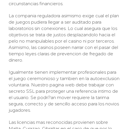
circunstancias financieros.
La compania reguladora asimismo exige cual el plan
de juegos pudiera llegar a ser auditado para
laboratorios sin conexiones. Lo cual asegura que los
objetivos se trata de justos desplazandolo hacia el
pelo no manipulables por el casino ni por terceros.
Asimismo, las casinos poseen narrar con el pasar del
tiempo leyes claras de prevencion de fregado de
dinero.
Igualmente tienen implementar profesionales para
el juego ceremonioso y tambien en la autoexclusion
voluntaria. Nuestro pagina web debe trabajar con
secreto SSL para proteger una referencia intimo de
el usuario. Se podri?an mover requiere la tarima
segura, correcto y de sencillo acceso para los novios
jugadores.
Las licencias mas reconocidas provienen sobre
Malta, Curazao, Gibraltar en el caso de que nos lo