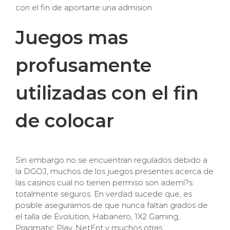
con el fin de aportarte una admision.
Juegos mas
profusamente
utilizadas con el fin
de colocar
Sin embargo no se encuentran regulados debido a
la DGOJ, muchos de los juegos presentes acerca de
las casinos cual no tienen permiso son ademi?s
totalmente seguros. En verdad sucede que, es
posible asegurarnos de que nunca faltan grados de
el talla de Evolution, Habanero, 1X2 Gaming,
Pragmatic Play, NetEnt y muchos otras.