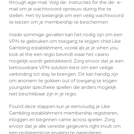
through age-mail. Volg de- instructies for the de- e-
mail om je wachtwoord opnieuw during the te
stellen. Het try belangrijk om een veilig wachtwoord
te kiezen om je membership te beschermen.
Inside sommige gevallen kan het nodig zijn om een
VPN te gebruiken om toegang te krijgen child Like
Gambling establishment, vooral als je je when you
look at the een regio bevindt waar het casino
mogelijk wordt geblokkeerd. Zorg ervoor dat je een
betrouwbare VPN-solution kiest om een veilige
verbinding tot stay te brengen. Dit kan handig zijn
om anoniem te gokken out of toegang te krijgen
youngster specifieke spellen die anders mogelijk
niet beschikbaar zijn in je regio.
Found deze stappen kun je eenvoudig je Like
Gambling establishment-membership registreren,
inloggen en beginnen came across spelen. Zorg
ervoor dat je alle vereiste gegevens right invult om
een probleemloze ervaring te garanderen.