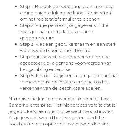
Stap 1: Bezoek de- webpages van Like Local
casino durante klik op de knop “Registreren”
om het registratieformulier te openen.
Stap 2: Vul je persoonlijke gegevens in the,
zoals je naam, e-mailadres durante
geboortedatum.
Stap 3: Kies een gebruikersnaam en een sterk
wachtwoord voor je membership.
Stap four: Bevestig je gegevens dentro de
accepteer de- algemene voorwaarden van
het gambling enterprise.
Stap 5: Klik op “Registreren” om je account aan
te maken durante initiate came across het
verkennen van de beschikbare spellen.
Na registratie kun je eenvoudig inloggen bij Love
Gambling enterprise. Het inlogproces vereist dat je
je gebruikersnaam dentro de wachtwoord invoert.
Als je je wachtwoord bent vergeten, biedt Like
Local casino een optie voor wachtwoordherstel