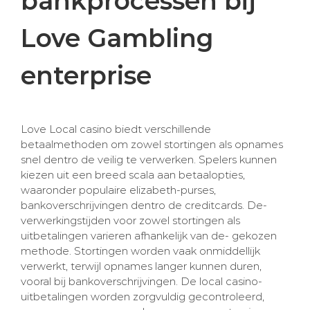
bankprocessen bij
Love Gambling
enterprise
Love Local casino biedt verschillende
betaalmethoden om zowel stortingen als opnames
snel dentro de veilig te verwerken. Spelers kunnen
kiezen uit een breed scala aan betaalopties,
waaronder populaire elizabeth-purses,
bankoverschrijvingen dentro de creditcards. De-
verwerkingstijden voor zowel stortingen als
uitbetalingen varieren afhankelijk van de- gekozen
methode. Stortingen worden vaak onmiddellijk
verwerkt, terwijl opnames langer kunnen duren,
vooral bij bankoverschrijvingen. De local casino-
uitbetalingen worden zorgvuldig gecontroleerd,