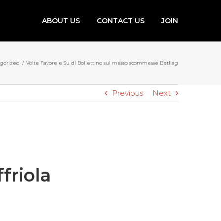
ABOUT US
CONTACT US
JOIN
gorized
/
Volte Favore e Su di Bollettino sul messo scommesse Betflag
Previous
Next
friola