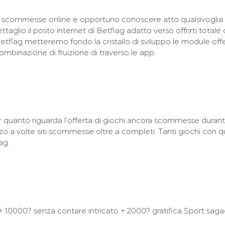
to scommesse online e opportuno conoscere atto qualsivoglia g
aglio il posto internet di Betflag adatto verso offrirti totale c
 Betflag metteremo fondo la cristallo di sviluppo le module of
ombinazione di fruizione di traverso le app.
quanto riguarda l’offerta di giochi ancora scommesse durante li
 a volte siti scommesse oltre a completi. Tanti giochi con qu
ag.
ta + 10000? senza contare intricato + 2000? gratifica Sport sa